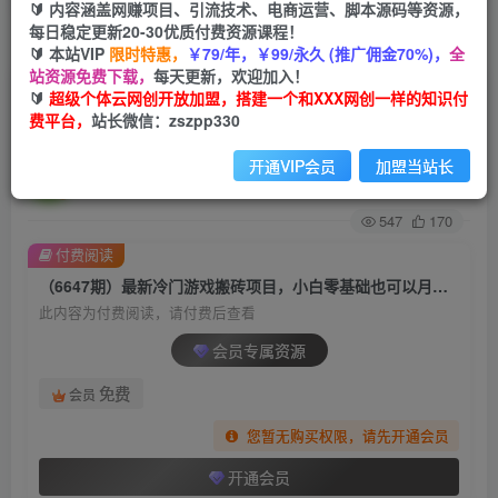
🔰 内容涵盖网赚项目、引流技术、电商运营、脚本源码等资源，
每日稳定更新20-30优质付费资源课程！
首页
创业课程
会员专属
正文
🔰 本站VIP
限时特惠，
￥79/年，￥99/永久 (推广佣金70%)，
全
站资源免费下载，
每天更新，欢迎加入！
（6647期）最新冷门游戏搬砖项目，小白零基础
🔰
超级个体云网创开放加盟，搭建一个和XXX网创一样的知识付
费平台，
站长微信：zszpp330
也可以月入过万（附教程+软件）
开通VIP会员
加盟当站长
超级个体
关注
私信
2年前发布
547
170
付费阅读
（6647期）最新冷门游戏搬砖项目，小白零基础也可以月入过万（附教程+软件）
此内容为付费阅读，请付费后查看
会员专属资源
免费
会员
您暂无购买权限，请先开通会员
开通会员