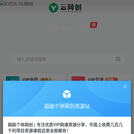
网创网赚 ∞ 稳定更新
网创资源&实战项目 全网首发全年365天更新
输入关键词搜索
VIP会员
VIP交流
抢先
群聊
免费下载全站资源
研究探讨更多创业项目路子。
VIP推广
招募站长
70%分佣
推荐
超级个体网创资源站
会员专属推广链接
搭建同款网站，自己当老板
超级个体网创 | 专注优质VIP网课资源分享，市面上收费几百几
挂机
APP下载
项目
GO
千的项目资源课程这里全部都有！
脚本卡密
站长V：Jong3355