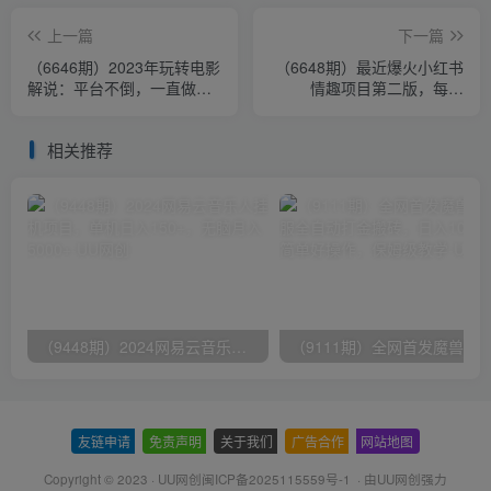
上一篇
下一篇
（6646期）2023年玩转电影
（6648期）最近爆火小红书
解说：平台不倒，一直做到
情趣项目第二版，每天
老
2000+
相关推荐
（9448期）2024网易云音乐人挂机项目，单机日入150+，无脑月入5000+
友链申请
-
免责声明
-
关于我们
-
广告合作
-
网站地图
Copyright © 2023 ·
UU网创闽ICP备2025115559号-1
· 由
UU网创
强力