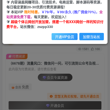
🔰 内容涵盖网赚项目、引流技术、电商运营、脚本源码等资源，
每日稳定更新20-30优质付费资源课程！
首页
创业课程
会员专属
正文
🔰 本站VIP
限时特惠，
￥79/年，￥99/永久 (推广佣金70%)，
全
站资源免费下载，
每天更新，欢迎加入！
（6678期）流量风口：微信问一问，可引流到公
🔰
超级个体云网创开放加盟，搭建一个和XXX网创一样的知识付
费平台，
站长微信：zszpp330
众号及视频号，实测单号日引流100+
开通VIP会员
加盟当站长
超级个体
关注
私信
2年前发布
1581
166
付费阅读
（6678期）流量风口：微信问一问，可引流到公众号及视频号，实测单号日引流100+
此内容为付费阅读，请付费后查看
会员专属资源
免费
会员
您暂无购买权限，请先开通会员
开通会员