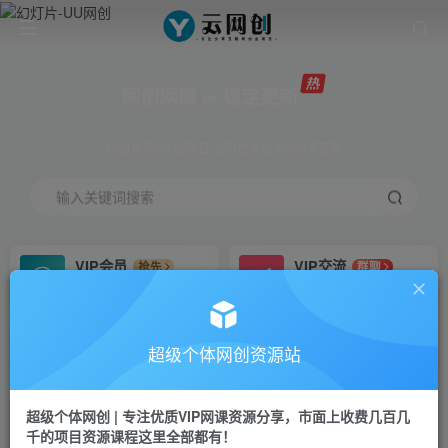
网创网赚 ∞ 稳定更新
网创资源&实战项目 全网首发全年365天更新
输入关键词搜索
VIP会员
VIP交流
抢先
群聊
免费下载全站资源
研究探讨更多创业项目路子。
VIP推广
招募站长
70%分佣
推荐
超级个体网创资源站
会员专属推广链接
搭建同款网站，自己当老板
超级个体网创 | 专注优质VIP网课资源分享，市面上收费几百几
挂机
APP下载
项目
GO
千的项目资源课程这里全部都有！
脚本卡密
站长V：Jong3355