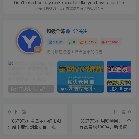
Don’t let a bad day make you feel lke you have a bad lfe.
不要让糟糕的一天让你误以为有个糟糕的人生
超级个体
关注
1.6W+
0
101W+
1119W+
我们都在被这个世界温柔的爱着
你还在到处找项目？还在当韭菜？我靠卖项目一个月收入5万+，曾经我也是个失败者。
全网VIP课程 无损下载~
上一篇
下一篇
（6679期）黄岛主小红书AI
（6677期）男粉项目，一个
订婚书变现副业项目，视频
作品变现1000+，新渠道新
版一条龙
玩法，一部手机实现月入过
万