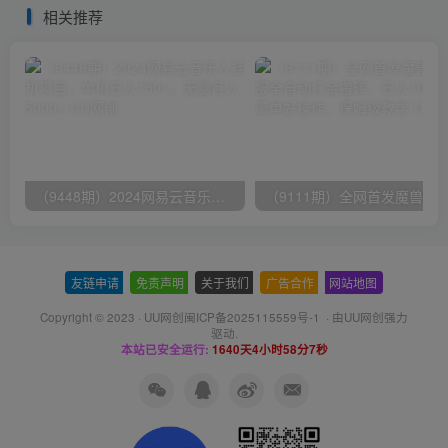
相关推荐
（9448期）2024网易云音乐人挂机项目，单机日入150+，无脑月入5000+
友链申请
-
免责声明
-
关于我们
-
广告合作
-
网站地图
Copyright © 2023 ·
UU网创闽ICP备2025115559号-1
· 由
UU网创
强力
驱动.
本站已安全运行:
1640天4小时58分7秒