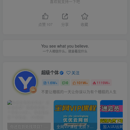
喜欢就支持一下吧
点赞
107
分享
收藏
You see what you believe.
一个人相信什么，就会看见什么
超级个体
关注
1.6W+
0
101W+
1119W+
不要让糟糕的一天让你误以为有个糟糕的人生
你还在到处找项目？还在当韭菜？我靠卖项目一个月收入5万+，曾经我也是个失败者。
全网VIP课程 无损下载~