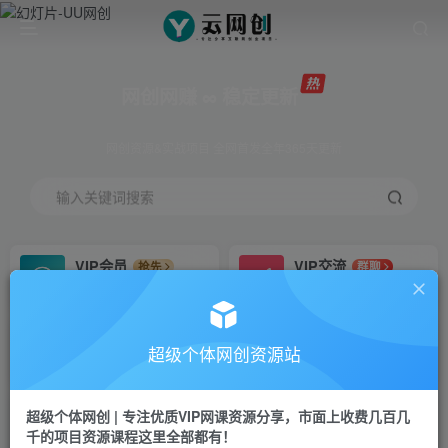
网创网赚 ∞ 稳定更新
网创资源&实战项目 全网首发全年365天更新
输入关键词搜索
VIP会员
VIP交流
抢先
群聊
免费下载全站资源
研究探讨更多创业项目路子。
VIP推广
招募站长
70%分佣
推荐
超级个体网创资源站
会员专属推广链接
搭建同款网站，自己当老板
超级个体网创 | 专注优质VIP网课资源分享，市面上收费几百几
挂机
APP下载
项目
GO
千的项目资源课程这里全部都有！
脚本卡密
站长V：Jong3355