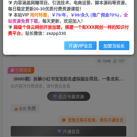
🔰 内容涵盖网赚项目、引流技术、电商运营、脚本源码等资源，
每日稳定更新20-30优质付费资源课程！
首页
创业课程
会员专属
正文
🔰 本站VIP
限时特惠，
￥79/年，￥99/永久 (推广佣金70%)，
全
站资源免费下载，
每天更新，欢迎加入！
（6680期）拆解小红书宝宝起名虚拟副业项目，
🔰
超级个体云网创开放加盟，搭建一个和XXX网创一样的知识付
费平台，
站长微信：zszpp330
一条龙实操玩法分享
开通VIP会员
加盟当站长
超级个体
关注
私信
2年前发布
1948
107
付费阅读
（6680期）拆解小红书宝宝起名虚拟副业项目，一条龙实操玩法分享
此内容为付费阅读，请付费后查看
会员专属资源
免费
会员
您暂无购买权限，请先开通会员
开通会员