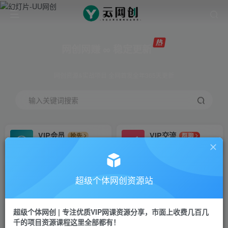
网创网赚 ∞ 稳定更新
网创资源&实战项目 全网首发全年365天更新
输入关键词搜索
VIP会员
VIP交流
抢先
群聊
免费下载全站资源
研究探讨更多创业项目路子。
VIP推广
招募站长
70%分佣
推荐
超级个体网创资源站
会员专属推广链接
搭建同款网站，自己当老板
超级个体网创 | 专注优质VIP网课资源分享，市面上收费几百几
挂机
APP下载
项目
GO
千的项目资源课程这里全部都有！
脚本卡密
站长V：Jong3355