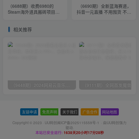
（6688期）收费6980的
（6690期）全新蓝海赛道，
Steam海外道具搬砖项目，
抖音一元直播 不用囤货 不用
单号月收益5000+全套实操
出镜，照读话术也能20w+月
教程
销量？
相关推荐
（9448期）2024网易云音乐人挂机项目，单机日入150+，无脑月入5000+
友链申请
-
免责声明
-
关于我们
-
广告合作
-
网站地图
Copyright © 2023 ·
UU网创闽ICP备2025115559号-1
· 由
UU网创
强力
驱动.
本站已安全运行:
1638天20小时17分28秒