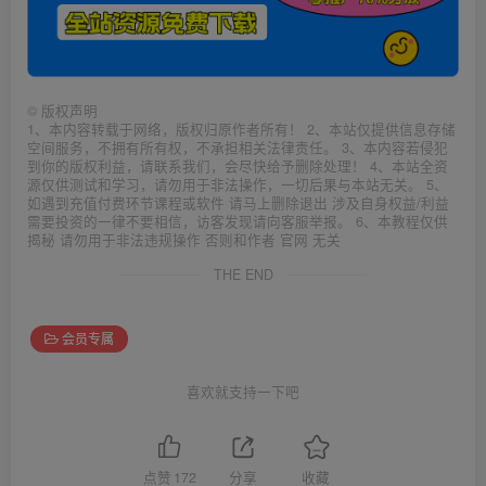
©
版权声明
1、本内容转载于网络，版权归原作者所有！ 2、本站仅提供信息存储
空间服务，不拥有所有权，不承担相关法律责任。 3、本内容若侵犯
到你的版权利益，请联系我们，会尽快给予删除处理！ 4、本站全资
源仅供测试和学习，请勿用于非法操作，一切后果与本站无关。 5、
如遇到充值付费环节课程或软件 请马上删除退出 涉及自身权益/利益
需要投资的一律不要相信，访客发现请向客服举报。 6、本教程仅供
揭秘 请勿用于非法违规操作 否则和作者 官网 无关
THE END
会员专属
喜欢就支持一下吧
点赞
172
分享
收藏