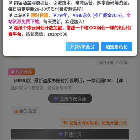
🔰 内容涵盖网赚项目、引流技术、电商运营、脚本源码等资源，
每日稳定更新20-30优质付费资源课程！
首页
创业课程
会员专属
正文
🔰 本站VIP
限时特惠，
￥79/年，￥99/永久 (推广佣金70%)，
全
站资源免费下载，
每天更新，欢迎加入！
（6689期）最新盗版书赔付打假项目，一单利润
🔰
超级个体云网创开放加盟，搭建一个和XXX网创一样的知识付
费平台，
站长微信：zszpp330
500+【详细玩法视频教程】
开通VIP会员
加盟当站长
超级个体
关注
私信
2年前发布
1648
172
付费阅读
（6689期）最新盗版书赔付打假项目，一单利润500+【详细玩法视频教程】
此内容为付费阅读，请付费后查看
会员专属资源
免费
会员
您暂无购买权限，请先开通会员
开通会员