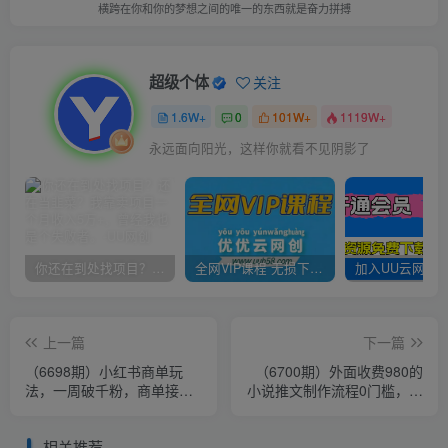
横跨在你和你的梦想之间的唯一的东西就是奋力拼搏
超级个体
关注
1.6W+
0
101W+
1119W+
永远面向阳光，这样你就看不见阴影了
你还在到处找项目？还在当韭菜？我靠卖项目一个月收入5万+，曾经我也是个失败者。
全网VIP课程 无损下载~
上一篇
下一篇
（6698期）小红书商单玩
（6700期）外面收费980的
法，一周破千粉，商单接到
小说推文制作流程0门槛，小
手软，一单150-800
白可做，日收益可达500+
相关推荐