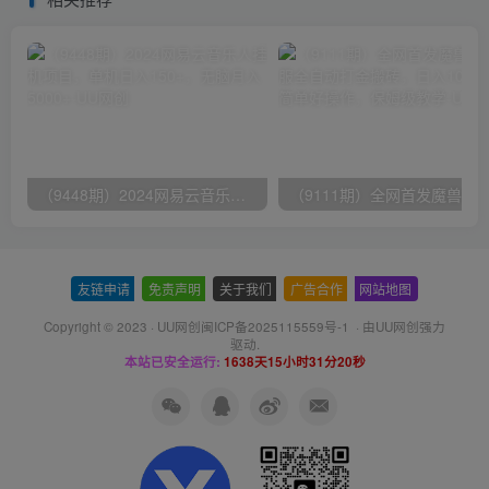
（9448期）2024网易云音乐人挂机项目，单机日入150+，无脑月入5000+
友链申请
-
免责声明
-
关于我们
-
广告合作
-
网站地图
Copyright © 2023 ·
UU网创闽ICP备2025115559号-1
· 由
UU网创
强力
驱动.
本站已安全运行:
1638天15小时31分21秒