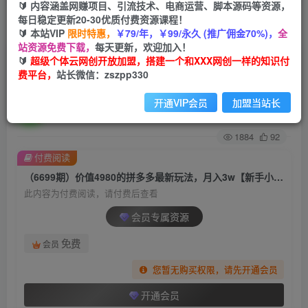
🔰 内容涵盖网赚项目、引流技术、电商运营、脚本源码等资源，
每日稳定更新20-30优质付费资源课程！
首页
创业课程
会员专属
正文
🔰 本站VIP
限时特惠，
￥79/年，￥99/永久 (推广佣金70%)，
全
站资源免费下载，
每天更新，欢迎加入！
（6699期）价值4980的拼多多最新玩法，月入
🔰
超级个体云网创开放加盟，搭建一个和XXX网创一样的知识付
费平台，
站长微信：zszpp330
3w【新手小白必备项目】
开通VIP会员
加盟当站长
超级个体
关注
私信
2年前发布
1884
92
付费阅读
（6699期）价值4980的拼多多最新玩法，月入3w【新手小白必备项目】
此内容为付费阅读，请付费后查看
会员专属资源
免费
会员
您暂无购买权限，请先开通会员
开通会员