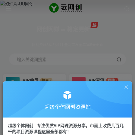
网创网赚 ∞ 稳定更新
网创资源&实战项目 全网首发全年365天更新
输入关键词搜索
VIP会员
VIP交流
抢先
群聊
免费下载全站资源
研究探讨更多创业项目路子。
VIP推广
招募站长
70%分佣
推荐
超级个体网创资源站
会员专属推广链接
搭建同款网站，自己当老板
超级个体网创 | 专注优质VIP网课资源分享，市面上收费几百几
挂机
APP下载
项目
GO
千的项目资源课程这里全部都有！
脚本卡密
站长V：Jong3355