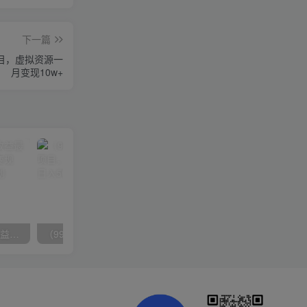
下一篇
目，虚拟资源一
月变现10w+
（10163期）快手掘金撸收益最新技术，高收益玩法，单日变现500+，小白必备项目
（9934期）24h无人直播支付宝项目，最新带货玩法，纯躺赚实测日入500+