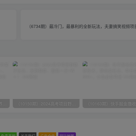
（6734期）最冷门，最暴利的全新玩法，夫妻搞笑视频项
（9111期）全网首发魔兽世界美服全自动打金搬砖，日入1000+，简单好操作，保姆级教学
（10150期）2024高考项目野路子玩法，无限裂变，最高一天1W＋！
免责声明
-
关于我们
-
广告合作
-
网站地图