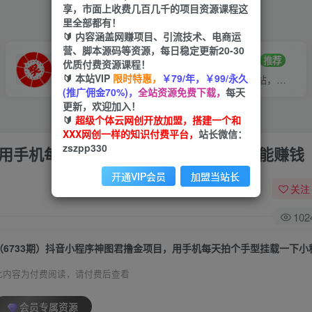
享，市面上收费几百几千的项目资源课程这
里全部都有！
🔰 内容涵盖网赚项目、引流技术、电商运
营、脚本源码等资源，每日稳定更新20-30
VIP推广
招募站长
70%分佣
推荐
优质付费资源课程！
🔰 本站VIP
限时特惠，
￥79/年，￥99/永久
会员专属推广链接
搭建同款网站，自己当老板
(推广佣金70%)，
全站资源免费下载，
每天
更新，欢迎加入！
🔰
超级个体云网创开放加盟，搭建一个和
XXX网创一样的知识付费平台，
站长微信：
zszpp330
，用手机每天拍个手型挂载一下小程序就能赚钱
开通VIP会员
加盟当站长
关注
102
此内容为付费阅读，请付费后查看
会员专属资源