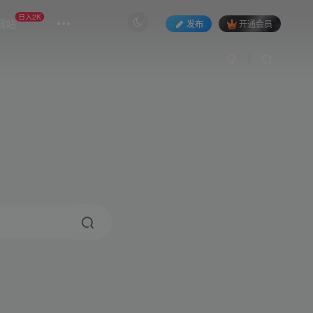
日入2K
网站
发布
开通会员