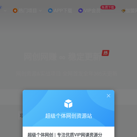
W
免费下载
热门项目
APP下载
VIP会员
加盟
网创网赚 ∞ 稳定更新
网创资源&实战项目 全网首发全年365天更新
超级个体网创资源站
项目
抖音
引流
短视频
小红书
视频号
超级个体网创 | 专注优质VIP网课资源分