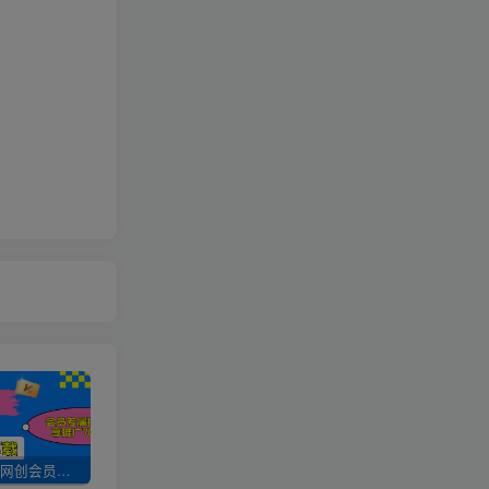
加入UU云网创会员，全站资源免费学习。
UU云网创【VIP会员专属交流群】
加盟UU云网创，搭建同款项目资源站，实现日入2000+