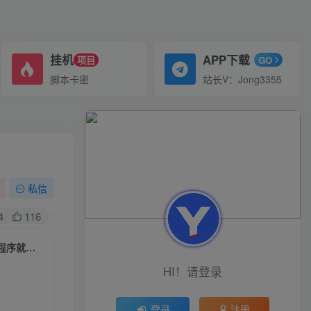
挂机
APP下载
项目
GO
脚本卡密
站长V：Jong3355
私信
4
116
（6733期）抖音小程序神图君撸金项目，用手机每天拍个手型挂载一下小程序就能赚钱
HI！请登录
登录
注册