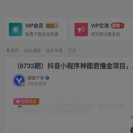
VIP会员
VIP交流
抢先
群聊
免费下载全站资源
研究探讨更多创业项目路子。
首页
创业课程
会员专属
正文
（6733期）抖音小程序神图君撸金项目
超级个体
2年前发布
付费阅读