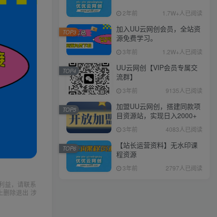
2年前
1.7W+人已阅读
加入UU云网创会员，全站资
TOP3
源免费学习。
3年前
1.2W+人已阅读
UU云网创【VIP会员专属交
TOP4
流群】
3年前
9135人已阅读
加盟UU云网创，搭建同款项
TOP5
目资源站，实现日入2000+
3年前
4083人已阅读
【站长运营资料】无水印课
TOP6
程资源
3年前
2797人已阅读
利益，请联系
上删除退出 涉