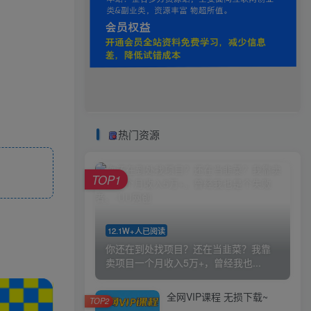
热门资源
TOP1
12.1W+人已阅读
你还在到处找项目？还在当韭菜？我靠
卖项目一个月收入5万+，曾经我也...
全网VIP课程 无损下载~
TOP2