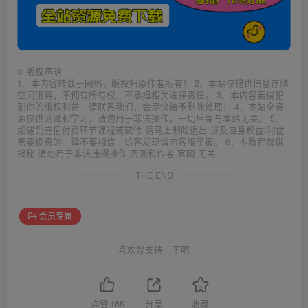
©
版权声明
1、本内容转载于网络，版权归原作者所有！ 2、本站仅提供信息存储
空间服务，不拥有所有权，不承担相关法律责任。 3、本内容若侵犯
到你的版权利益，请联系我们，会尽快给予删除处理！ 4、本站全资
源仅供测试和学习，请勿用于非法操作，一切后果与本站无关。 5、
如遇到充值付费环节课程或软件 请马上删除退出 涉及自身权益/利益
需要投资的一律不要相信，访客发现请向客服举报。 6、本教程仅供
揭秘 请勿用于非法违规操作 否则和作者 官网 无关
THE END
会员专属
喜欢就支持一下吧
点赞
165
分享
收藏