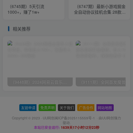
（6745期）5天引流
（6747期）最新小游戏掘金
1000+，赚了1w+
全自动协议挂机合集 28款每
款秒到20元可无限放大(脚本
+教程)
相关推荐
（9448期）2024网易云音乐人挂机项目，单机日入150+，无脑月入5000+
友链申请
-
免责声明
-
关于我们
-
广告合作
-
网站地图
Copyright © 2023 ·
UU网创闽ICP备2025115559号-1
· 由
UU网创
强力
驱动.
本站已安全运行:
1639天17小时12分23秒