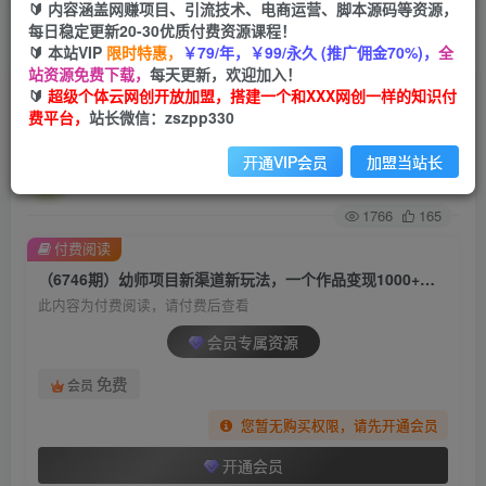
🔰 内容涵盖网赚项目、引流技术、电商运营、脚本源码等资源，
每日稳定更新20-30优质付费资源课程！
首页
创业课程
会员专属
正文
🔰 本站VIP
限时特惠，
￥79/年，￥99/永久 (推广佣金70%)，
全
站资源免费下载，
每天更新，欢迎加入！
（6746期）幼师项目新渠道新玩法，一个作品变
🔰
超级个体云网创开放加盟，搭建一个和XXX网创一样的知识付
费平台，
站长微信：zszpp330
现1000+，一部手机实现月入过万
开通VIP会员
加盟当站长
超级个体
关注
私信
2年前发布
1766
165
付费阅读
（6746期）幼师项目新渠道新玩法，一个作品变现1000+，一部手机实现月入过万
此内容为付费阅读，请付费后查看
会员专属资源
免费
会员
您暂无购买权限，请先开通会员
开通会员