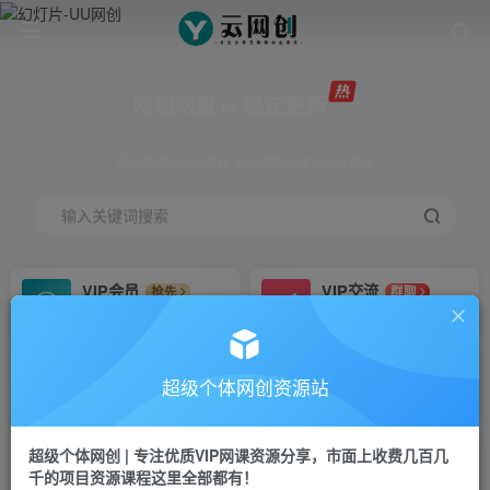
网创网赚 ∞ 稳定更新
网创资源&实战项目 全网首发全年365天更新
输入关键词搜索
VIP会员
VIP交流
抢先
群聊
免费下载全站资源
研究探讨更多创业项目路子。
VIP推广
招募站长
70%分佣
推荐
超级个体网创资源站
会员专属推广链接
搭建同款网站，自己当老板
超级个体网创 | 专注优质VIP网课资源分享，市面上收费几百几
挂机
APP下载
项目
GO
千的项目资源课程这里全部都有！
脚本卡密
站长V：Jong3355