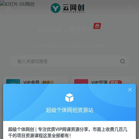
网创网赚 ∞ 稳定更新
网创资源&实战项目 全网首发全年365天更新
输入关键词搜索
VIP会员
VIP交流
抢先
群聊
免费下载全站资源
研究探讨更多创业项目路子。
VIP推广
招募站长
70%分佣
推荐
超级个体网创资源站
会员专属推广链接
搭建同款网站，自己当老板
超级个体网创 | 专注优质VIP网课资源分享，市面上收费几百几
挂机
APP下载
项目
GO
千的项目资源课程这里全部都有！
脚本卡密
站长V：Jong3355