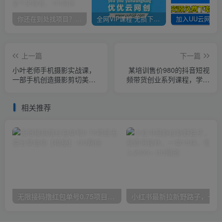
你还在到处找项目？还在当韭菜？我靠卖项目一个月收入5万+，曾经我也是个失败者。
全网VIP课程 无损下载~
上一篇
下一篇
小叶老师手机摄影实战课，
某培训售价980的抖音短视
一部手机创造摄影剪切美
频带货创业系列课程，学会
学，让你从小白秒变短视频
做号5步法，心中不慌
达人（思维+实操）
相关推荐
无限接码撸红包单号0.75项目无偿分享给你【揭秘】
小红