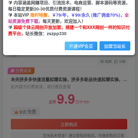
🔰 内容涵盖网赚项目、引流技术、电商运营、脚本源码等资源，
每日稳定更新20-30优质付费资源课程！
首页
创业课程
会员免费
正文
🔰 本站VIP
限时特惠，
￥79/年，￥99/永久 (推广佣金70%)，
全
站资源免费下载，
每天更新，欢迎加入！
未央拼多多快速流量起爆实操，拼多多新品快速起
🔰
超级个体云网创开放加盟，搭建一个和XXX网创一样的知识付
费平台，
站长微信：zszpp330
爆实操，看完不走弯路
开通VIP会员
加盟当站长
超级个体
关注
私信
2年前发布
928
108
付费阅读
未央拼多多快速流量起爆实操，拼多多新品快速起爆实操，看完不走弯路
此内容为付费阅读，请付费后查看
9.9
99
云币
云币
免费
会员
立即购买
您当前未登录！建议登陆后购买，可保存购买订单