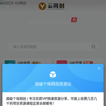
网创网赚 ∞ 稳定更新
网创资源&实战项目 全网首发全年365天更新
输入关键词搜索
VIP会员
VIP交流
抢先
群聊
免费下载全站资源
研究探讨更多创业项目路子。
VIP推广
招募站长
70%分佣
推荐
超级个体网创资源站
会员专属推广链接
搭建同款网站，自己当老板
超级个体网创 | 专注优质VIP网课资源分享，市面上收费几百几
挂机
APP下载
项目
GO
千的项目资源课程这里全部都有！
脚本卡密
站长V：Jong3355