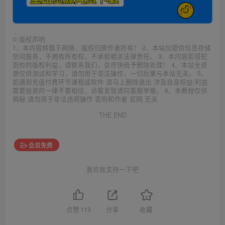
©
版权声明
1、本内容转载于网络，版权归原作者所有！ 2、本站仅提供信息存储
空间服务，不拥有所有权，不承担相关法律责任。 3、本内容若侵犯
到你的版权利益，请联系我们，会尽快给予删除处理！ 4、本站全资
源仅供测试和学习，请勿用于非法操作，一切后果与本站无关。 5、
如遇到充值付费环节课程或软件 请马上删除退出 涉及自身权益/利益
需要投资的一律不要相信，访客发现请向客服举报。 6、本教程仅供
揭秘 请勿用于非法违规操作 否则和作者 官网 无关
THE END
会员免费
喜欢就支持一下吧
点赞
113
分享
收藏