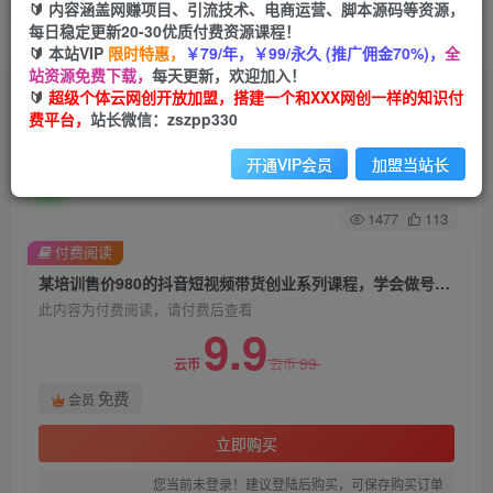
🔰 内容涵盖网赚项目、引流技术、电商运营、脚本源码等资源，
每日稳定更新20-30优质付费资源课程！
首页
创业课程
会员免费
正文
🔰 本站VIP
限时特惠，
￥79/年，￥99/永久 (推广佣金70%)，
全
站资源免费下载，
每天更新，欢迎加入！
某培训售价980的抖音短视频带货创业系列课程，
🔰
超级个体云网创开放加盟，搭建一个和XXX网创一样的知识付
费平台，
站长微信：zszpp330
学会做号5步法，心中不慌
开通VIP会员
加盟当站长
超级个体
关注
私信
2年前发布
1477
113
付费阅读
某培训售价980的抖音短视频带货创业系列课程，学会做号5步法，心中不慌
此内容为付费阅读，请付费后查看
9.9
99
云币
云币
免费
会员
立即购买
您当前未登录！建议登陆后购买，可保存购买订单