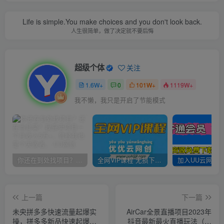
Life is simple.You make choices and you don't look back.
人生很简单，做了决定就不要后悔
超级个体
关注
1.6W+
0
101W+
1119W+
我不懒，我只是开启了节能模式
你还在到处找项目？还在当韭菜？我靠卖项目一个月收入5万+，曾经我也是个失败者。
全网VIP课程 无损下载~
上一篇
下一篇
未央拼多多快速流量起爆实
AirCar全景直播项目2023年
操，拼多多新品快速起爆实
抖音最新最火直播玩法（兔