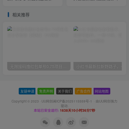
操，看完不走弯路
费游戏+开通VR权限+直播间
搭建指导）
相关推荐
无限接码撸红包单号0.75项目无偿分享给你【揭秘】
小红
友链申请
-
免责声明
-
关于我们
-
广告合作
-
网站地图
Copyright © 2023 ·
UU网创闽ICP备2025115559号-1
· 由
UU网创
强力
驱动.
本站已安全运行:
1638天10小时36分7秒