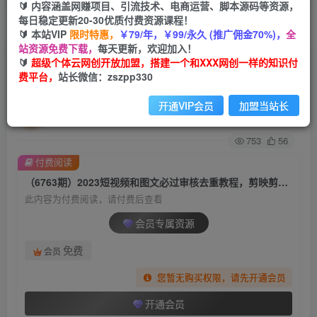
🔰 内容涵盖网赚项目、引流技术、电商运营、脚本源码等资源，
每日稳定更新20-30优质付费资源课程！
首页
创业课程
会员专属
正文
🔰 本站VIP
限时特惠，
￥79/年，￥99/永久 (推广佣金70%)，
全
站资源免费下载，
每天更新，欢迎加入！
（6763期）2023短视频和图文必过审核去重教
🔰
超级个体云网创开放加盟，搭建一个和XXX网创一样的知识付
费平台，
站长微信：zszpp330
程，剪映剪辑去重方法汇总实操，搬运必学
开通VIP会员
加盟当站长
超级个体
关注
私信
2年前发布
753
56
付费阅读
（6763期）2023短视频和图文必过审核去重教程，剪映剪辑去重方法汇总实操，搬运必学
此内容为付费阅读，请付费后查看
会员专属资源
免费
会员
您暂无购买权限，请先开通会员
开通会员