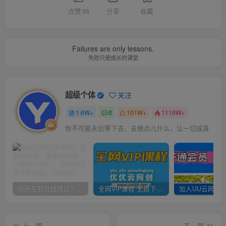
点赞
56
分享
收藏
Failures are only lessons.
失败只是成长的课堂
超级个体
关注
1.6W+
0
101W+
1119W+
你不可能永远等下去，去做点儿什么，让一切成真
你还在到处找项目？还在当韭菜？我靠卖项目一个月收入5万+，曾经我也是个失败者。
全网VIP课程 无损下载~
上一篇
下一篇