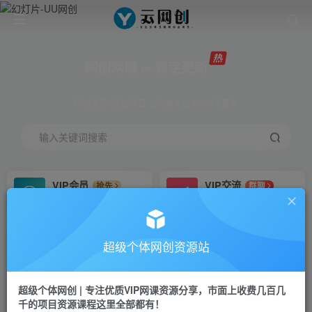
网创网赚 ∞ 稳定更新
网创资源&实战项目 全网首发全年365天更新
输入关键词搜索
VIP会员
VIP交流
抢先
群聊
免费下载全站资源
研究探讨更多创业项目路子。
VIP推广
招募站长
70%分佣
推荐
超级个体网创资源站
会员专属推广链接
搭建同款网站，自己当老板
超级个体网创 | 专注优质VIP网课资源分享，市面上收费几百几
挂机
APP下载
项目
GO
千的项目资源课程这里全部都有！
脚本卡密
站长V：Jong3355