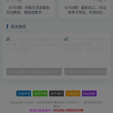
（6762期）闲鱼无货源最新
（6764期）最新风口，3D立
实战教程，喂饭级教学，教
体贺卡项目，利用好红利
你无脑出单
期，月入5w轻轻松松
相关推荐
（9448期）2024网易云音乐人挂机项目，单机日入150+，无脑月入5000+
友链申请
-
免责声明
-
关于我们
-
广告合作
-
网站地图
Copyright © 2023 ·
UU网创闽ICP备2025115559号-1
· 由
UU网创
强力
驱动.
本站已安全运行:
1642天0小时39分37秒