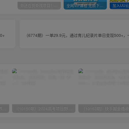
你还在到处找项目？还在当韭菜？我靠卖项目一个月收入5万+，曾经我也是个失败者。
全网VIP课程 无损下载~
0+
（6774期）一单29.9元，通过育儿纪录片单日变现500+
（9111期）全网首发魔兽世界美服全自动打金搬砖，日入1000+，简单好操作，保姆级教学
（10150期）2024高考项目野路子玩法，无限裂变，最高一天1W＋！