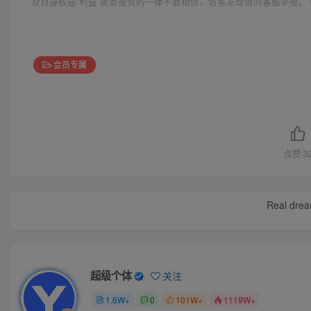
及自身权益/利益 需要投资的一律不要相信，访客发现请向客服举报。 
会员专属
点赞
3
Real dream
超级个体
关注
1.6W+
0
101W+
1119W+