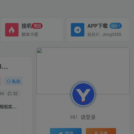
挂机
APP下载
项目
GO
脚本卡密
站长V：Jong3355
3…
私信
44
32
（6773期）2023年虚拟资料最新王炸玩法，自动闭环成交，小白可操作，轻松实现月入3…
HI！请登录
登录
注册