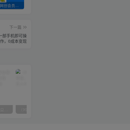
加入UU云网创会员，全站资源免费学习。
UU云网创【VIP会员专属交流群】
加盟UU云网创，搭建同款项目资源站，实现日入2000+
下一篇
，一部手机即可操
作，0成本变现
（10163期）快手掘金撸收益最新技术，高收益玩法，单日变现500+，小白必备项目
（9934期）24h无人直播支付宝项目，最新带货玩法，纯躺赚实测日入500+