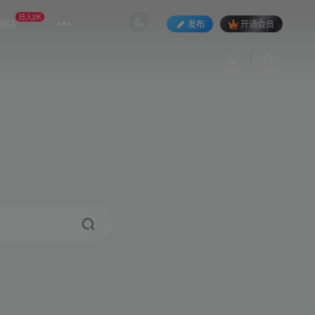
日入2K
网站
发布
开通会员