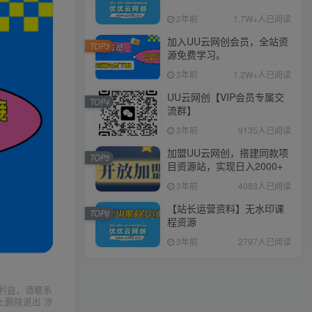
2年前
1.7W+人已阅读
加入UU云网创会员，全站资
TOP3
源免费学习。
3年前
1.2W+人已阅读
UU云网创【VIP会员专属交
TOP4
流群】
3年前
9135人已阅读
加盟UU云网创，搭建同款项
TOP5
目资源站，实现日入2000+
3年前
4083人已阅读
【站长运营资料】无水印课
TOP6
程资源
3年前
2797人已阅读
利益，请联系
上删除退出 涉