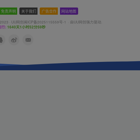
免责声明
-
关于我们
-
广告合作
-
网站地图
 2023 ·
UU网创闽ICP备2025115559号-1
· 由
UU网创
强力驱动.
行:
1640天1小时53分0秒