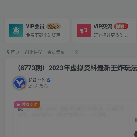
VIP会员
VIP交流
抢先
群聊
免费下载全站资源
研究探讨更多创业项目路子。
首页
创业课程
会员专属
正文
（6773期）2023年虚拟资料最新王炸
超级个体
2年前发布
付费阅读