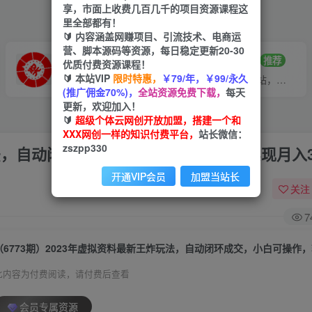
享，市面上收费几百几千的项目资源课程这
里全部都有！
🔰 内容涵盖网赚项目、引流技术、电商运
营、脚本源码等资源，每日稳定更新20-30
VIP推广
招募站长
70%分佣
推荐
优质付费资源课程！
🔰 本站VIP
限时特惠，
￥79/年，￥99/永久
会员专属推广链接
搭建同款网站，自己当老板
(推广佣金70%)，
全站资源免费下载，
每天
更新，欢迎加入！
🔰
超级个体云网创开放加盟，搭建一个和
XXX网创一样的知识付费平台，
站长微信：
zszpp330
玩法，自动闭环成交，小白可操作，轻松实现月入
开通VIP会员
加盟当站长
关注
7
此内容为付费阅读，请付费后查看
会员专属资源