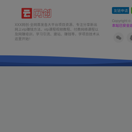
友链申请
-
Copyright ©
XXX网创-全网首发各大平台项目资源、专注分享新出
本站已安全运
网上vip赚钱方法、vip课程视频教程、付费网络课程以
及网赚培训，学习引流、建站、赚钱等，学项目技术从
这里开始！