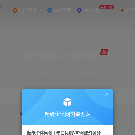
W
免费下载
热门项目
APP下载
VIP会员
加盟
网创网赚 ∞ 稳定更新
网创资源&实战项目 全网首发全年365天更新
超级个体网创资源站
项目
抖音
引流
短视频
小红书
视频号
超级个体网创 | 专注优质VIP网课资源分