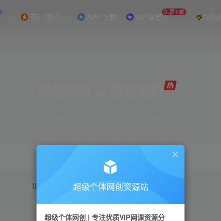
W
免费下载
热门项目
APP下载
VIP会员
加盟
网创网赚 ∞ 稳定更新
网创资源&实战项目 全网首发全年365天更新
超级个体网创资源站
项目
抖音
引流
短视频
小红书
视频号
超级个体网创 | 专注优质VIP网课资源分