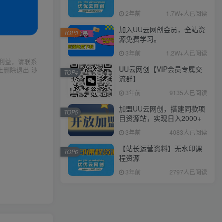
2年前
1.7W+人已阅读
加入UU云网创会员，全站资
TOP3
源免费学习。
3年前
1.2W+人已阅读
利益，请联系
UU云网创【VIP会员专属交
上删除退出 涉
TOP4
流群】
3年前
9135人已阅读
加盟UU云网创，搭建同款项
TOP5
目资源站，实现日入2000+
3年前
4083人已阅读
【站长运营资料】无水印课
TOP6
程资源
3年前
2797人已阅读