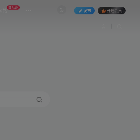
日入2K
网站
发布
开通会员