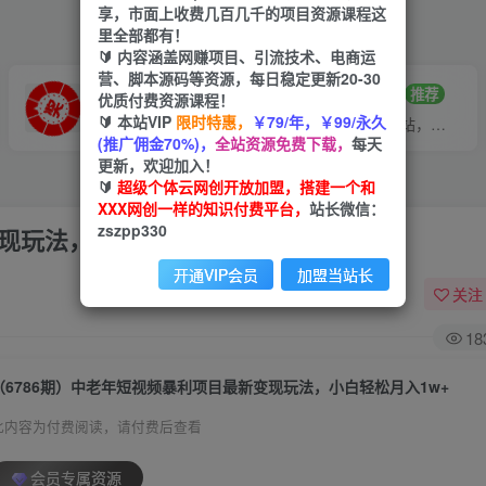
享，市面上收费几百几千的项目资源课程这
里全部都有！
🔰 内容涵盖网赚项目、引流技术、电商运
营、脚本源码等资源，每日稳定更新20-30
VIP推广
招募站长
70%分佣
推荐
优质付费资源课程！
🔰 本站VIP
限时特惠，
￥79/年，￥99/永久
会员专属推广链接
搭建同款网站，自己当老板
(推广佣金70%)，
全站资源免费下载，
每天
更新，欢迎加入！
🔰
超级个体云网创开放加盟，搭建一个和
XXX网创一样的知识付费平台，
站长微信：
zszpp330
现玩法，小白轻松月入1w+
开通VIP会员
加盟当站长
关注
18
（6786期）中老年短视频暴利项目最新变现玩法，小白轻松月入1w+
此内容为付费阅读，请付费后查看
会员专属资源