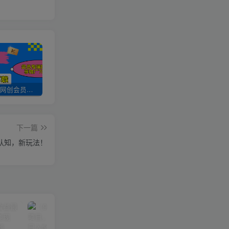
加入UU云网创会员，全站资源免费学习。
UU云网创【VIP会员专属交流群】
加盟UU云网创，搭建同款项目资源站，实现日入2000+
下一篇
新认知，新玩法！