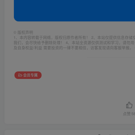
©
版权声明
1、本内容转载于网络，版权归原作者所有！ 2、本站仅提供信息存储
我们，会尽快给予删除处理！ 4、本站全资源仅供测试和学习，请勿用
及自身权益/利益 需要投资的一律不要相信，访客发现请向客服举报。 
会员专属
点赞
5