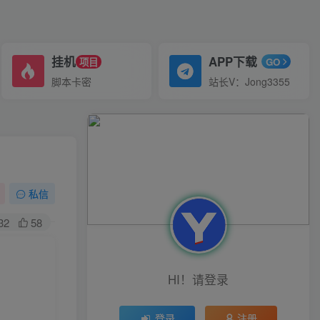
挂机
APP下载
项目
GO
脚本卡密
站长V：Jong3355
私信
32
58
HI！请登录
登录
注册