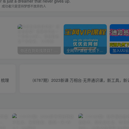
is just a dreamer that never gives up.
，成功者只是坚持梦想不放弃的人
你还在到处找项目？还在当韭菜？我靠卖项目一个月收入5万+，曾经我也是个失败者。
全网VIP课程 无损下载~
1梳理
（6787期）2023新课·万相台·无界通识课，新工具，