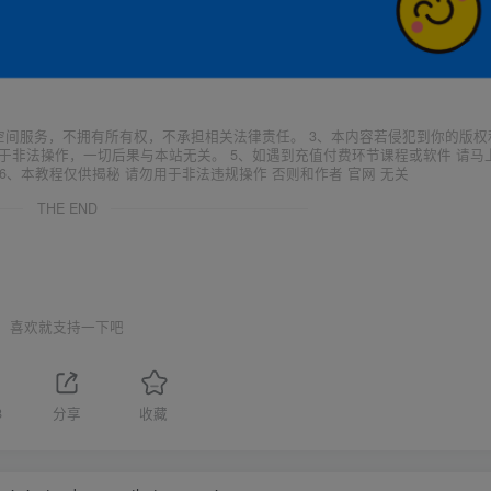
空间服务，不拥有所有权，不承担相关法律责任。 3、本内容若侵犯到你的版权
于非法操作，一切后果与本站无关。 5、如遇到充值付费环节课程或软件 请马
6、本教程仅供揭秘 请勿用于非法违规操作 否则和作者 官网 无关
THE END
喜欢就支持一下吧
8
分享
收藏