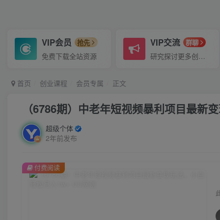
VIP会员
VIP交流
抢先
群聊
免费下载全站资源
研究探讨更多创业项目路子。
首页
创业课程
会员专属
正文
（6786期）中老年短视频暴利项目最新变
超级个体
2年前发布
付费阅读