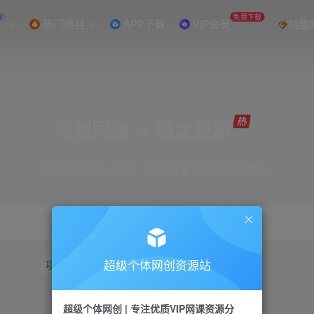
W
免费下载
热门项目
APP下载
VIP会员
加盟
网创网赚 ∞ 稳定更新
网创资源&实战项目 全网首发全年365天更新
超级个体网创资源站
项目
抖音
引流
短视频
小红书
视频号
超级个体网创 | 专注优质VIP网课资源分