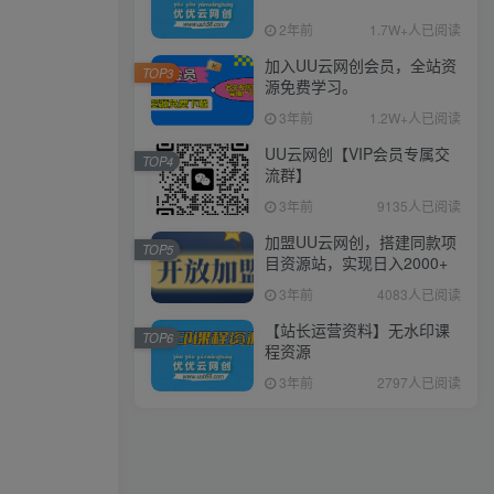
2年前
1.7W+人已阅读
加入UU云网创会员，全站资
TOP3
源免费学习。
3年前
1.2W+人已阅读
UU云网创【VIP会员专属交
TOP4
流群】
3年前
9135人已阅读
加盟UU云网创，搭建同款项
TOP5
目资源站，实现日入2000+
3年前
4083人已阅读
【站长运营资料】无水印课
TOP6
程资源
3年前
2797人已阅读