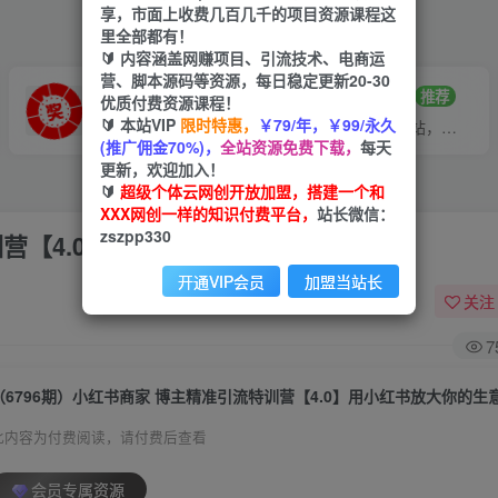
享，市面上收费几百几千的项目资源课程这
里全部都有！
🔰 内容涵盖网赚项目、引流技术、电商运
营、脚本源码等资源，每日稳定更新20-30
VIP推广
招募站长
70%分佣
推荐
优质付费资源课程！
🔰 本站VIP
限时特惠，
￥79/年，￥99/永久
会员专属推广链接
搭建同款网站，自己当老板
(推广佣金70%)，
全站资源免费下载，
每天
更新，欢迎加入！
🔰
超级个体云网创开放加盟，搭建一个和
XXX网创一样的知识付费平台，
站长微信：
zszpp330
训营【4.0】用小红书放大你的生意势能
开通VIP会员
加盟当站长
关注
7
（6796期）小红书商家 博主精准引流特训营【4.0】用小红书放大你的生
此内容为付费阅读，请付费后查看
会员专属资源