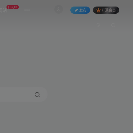
日入2K
网站
发布
开通会员