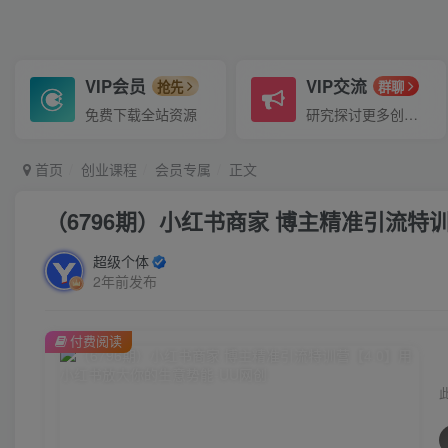
VIP会员
VIP交流
抢先
群聊
免费下载全站资源
研究探讨更多创业项目路子。
首页
创业课程
会员专属
正文
（6796期）小红书商家 博主精准引流特
超级个体
2年前发布
付费阅读