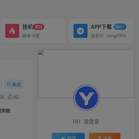
挂机
APP下载
项目
GO
脚本卡密
站长V：Jong3355
私信
56
42
意势能
HI！请登录
登录
注册