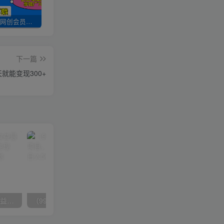
加入UU云网创会员，全站资源免费学习。
UU云网创【VIP会员专属交流群】
加盟UU云网创，搭建同款项目资源站，实现日入2000+
下一篇
就能变现300+
（10163期）快手掘金撸收益最新技术，高收益玩法，单日变现500+，小白必备项目
（9934期）24h无人直播支付宝项目，最新带货玩法，纯躺赚实测日入500+