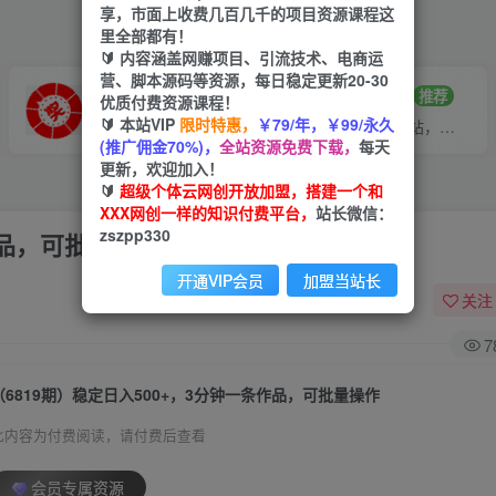
享，市面上收费几百几千的项目资源课程这
里全部都有！
🔰 内容涵盖网赚项目、引流技术、电商运
营、脚本源码等资源，每日稳定更新20-30
VIP推广
招募站长
70%分佣
推荐
优质付费资源课程！
🔰 本站VIP
限时特惠，
￥79/年，￥99/永久
会员专属推广链接
搭建同款网站，自己当老板
(推广佣金70%)，
全站资源免费下载，
每天
更新，欢迎加入！
🔰
超级个体云网创开放加盟，搭建一个和
XXX网创一样的知识付费平台，
站长微信：
zszpp330
作品，可批量操作
开通VIP会员
加盟当站长
关注
7
（6819期）稳定日入500+，3分钟一条作品，可批量操作
此内容为付费阅读，请付费后查看
会员专属资源