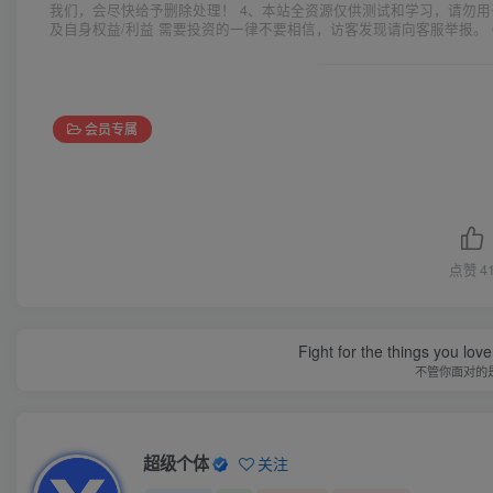
我们，会尽快给予删除处理！ 4、本站全资源仅供测试和学习，请勿用
及自身权益/利益 需要投资的一律不要相信，访客发现请向客服举报。 
会员专属
点赞
4
Fight for the things you love
不管你面对的
超级个体
关注