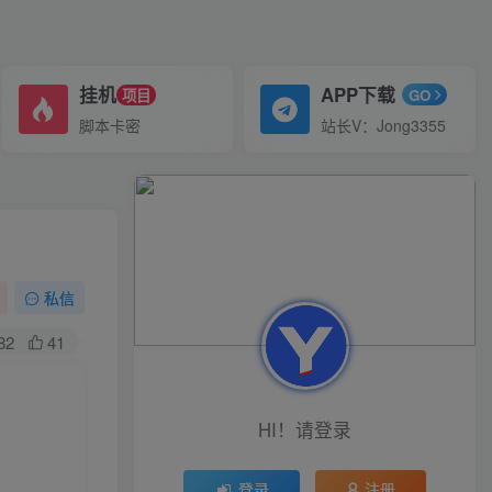
挂机
APP下载
项目
GO
脚本卡密
站长V：Jong3355
私信
82
41
HI！请登录
登录
注册