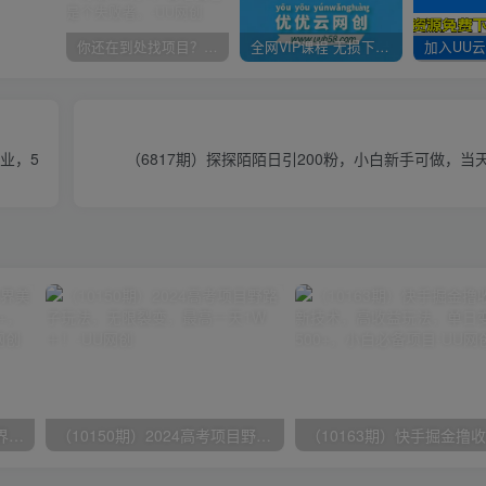
你还在到处找项目？还在当韭菜？我靠卖项目一个月收入5万+，曾经我也是个失败者。
全网VIP课程 无损下载~
业，5
（6817期）探探陌陌日引200粉，小白新手可做，当天
（9111期）全网首发魔兽世界美服全自动打金搬砖，日入1000+，简单好操作，保姆级教学
（10150期）2024高考项目野路子玩法，无限裂变，最高一天1W＋！