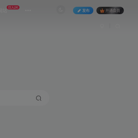
日入2K
网站
发布
开通会员