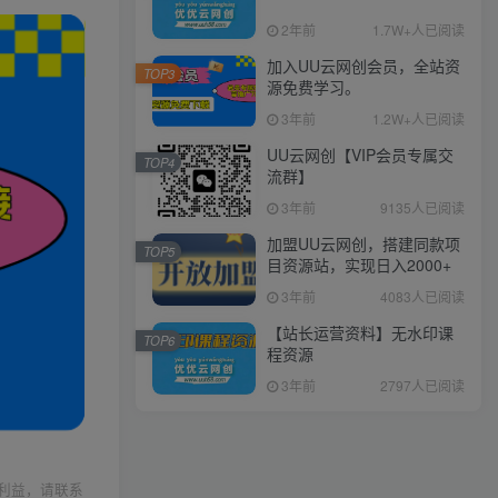
2年前
1.7W+人已阅读
加入UU云网创会员，全站资
TOP3
源免费学习。
3年前
1.2W+人已阅读
UU云网创【VIP会员专属交
TOP4
流群】
3年前
9135人已阅读
加盟UU云网创，搭建同款项
TOP5
目资源站，实现日入2000+
3年前
4083人已阅读
【站长运营资料】无水印课
TOP6
程资源
3年前
2797人已阅读
利益，请联系