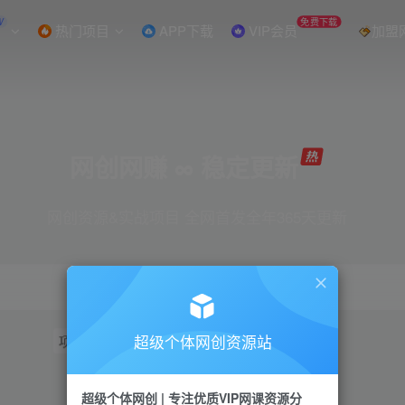
W
免费下载
热门项目
APP下载
VIP会员
加盟
网创网赚 ∞ 稳定更新
网创资源&实战项目 全网首发全年365天更新
超级个体网创资源站
项目
抖音
引流
短视频
小红书
视频号
超级个体网创 | 专注优质VIP网课资源分