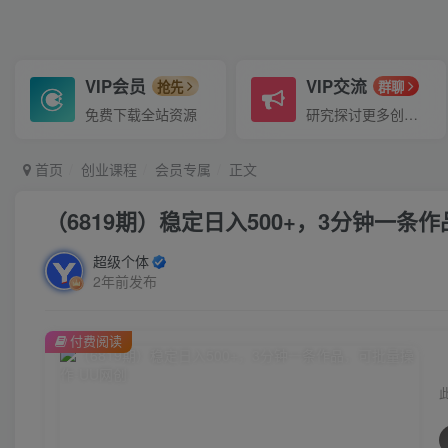
VIP会员
VIP交流
抢先
群聊
免费下载全站资源
研究探讨更多创业项目路子。
首页
创业课程
会员专属
正文
（6819期）稳定日入500+，3分钟一条
超级个体
2年前发布
付费阅读