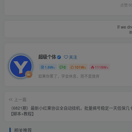
点赞
5
If we dr
超级个体
关注
1.6W+
0
101W+
1119W+
如果你累了，学会休息，而不是放弃
上一篇
（6821期）最新小红果协议全自动挂机，批量搞号稳定一天低保几
【脚本+教程】
相关推荐