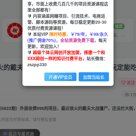
享，市面上收费几百几千的项目资源课程这
里全部都有！
🔰 内容涵盖网赚项目、引流技术、电商运
营、脚本源码等资源，每日稳定更新20-30
VIP推广
招募站长
70%分佣
推荐
优质付费资源课程！
🔰 本站VIP
限时特惠，
￥79/年，￥99/永久
会员专属推广链接
搭建同款网站，自己当老板
(推广佣金70%)，
全站资源免费下载，
每天
更新，欢迎加入！
🔰
超级个体云网创开放加盟，搭建一个和
XXX网创一样的知识付费平台，
站长微信：
zszpp330
近很火的戴夫大战僵尸，还没烂大街，现在玩定能
开通VIP会员
加盟当站长
关注
17
此内容为付费阅读，请付费后查看
会员专属资源