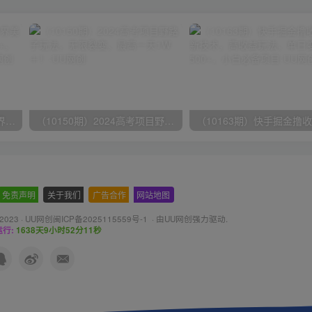
（9111期）全网首发魔兽世界美服全自动打金搬砖，日入1000+，简单好操作，保姆级教学
（10150期）2024高考项目野路子玩法，无限裂变，最高一天1W＋！
免责声明
-
关于我们
-
广告合作
-
网站地图
 2023 ·
UU网创闽ICP备2025115559号-1
· 由
UU网创
强力驱动.
行:
1638天9小时52分12秒