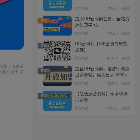
2年前
1.7W+人已阅读
加入UU云网创会员，全站资
TOP3
源免费学习。
3年前
1.2W+人已阅读
UU云网创【VIP会员专属交
TOP4
流群】
3年前
9135人已阅读
利益，请联系
加盟UU云网创，搭建同款项
TOP5
上删除退出 涉
目资源站，实现日入2000+
3年前
4083人已阅读
【站长运营资料】无水印课
TOP6
程资源
3年前
2797人已阅读