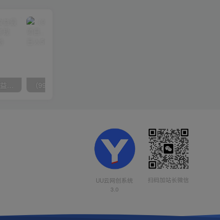
（10163期）快手掘金撸收益最新技术，高收益玩法，单日变现500+，小白必备项目
（9934期）24h无人直播支付宝项目，最新带货玩法，纯躺赚实测日入500+
扫码加站长微信
UU云网创系统
3.0