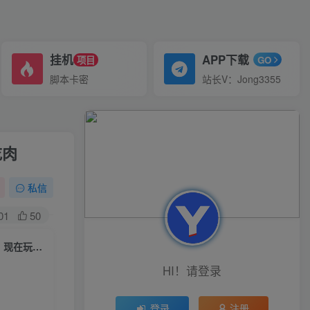
挂机
APP下载
项目
GO
脚本卡密
站长V：Jong3355
吃肉
私信
01
50
（6822期）外面收费998的项目，最近很火的戴夫大战僵尸，还没烂大街，现在玩定能吃肉
HI！请登录
登录
注册