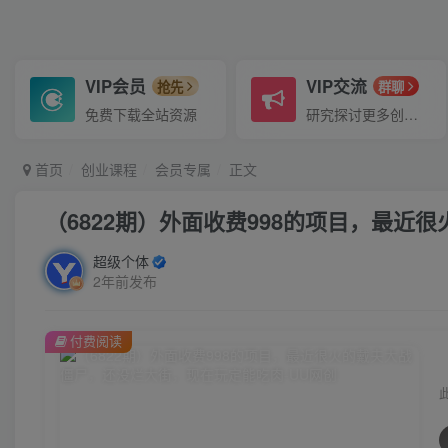
VIP会员
VIP交流
抢先
群聊
免费下载全站资源
研究探讨更多创业项目路子。
首页
创业课程
会员专属
正文
（6822期）外面收费998的项目，最
超级个体
2年前发布
付费阅读