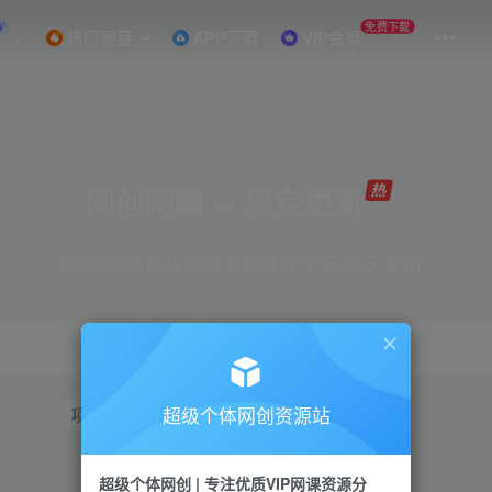
W
免费下载
热门项目
APP下载
VIP会员
网创网赚 ∞ 稳定更新
网创资源&实战项目 全网首发全年365天更新
超级个体网创资源站
项目
抖音
引流
短视频
小红书
视频号
超级个体网创 | 专注优质VIP网课资源分