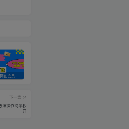
加入UU云网创会员，全站资源免费学习。
UU云网创【VIP会员专属交流群】
加盟UU云网创，搭建同款项目资源站，实现日入2000+
下一篇
星方法操作简单秒
开