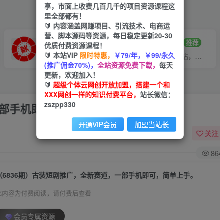
享，市面上收费几百几千的项目资源课程这
里全部都有！
🔰 内容涵盖网赚项目、引流技术、电商运
营、脚本源码等资源，每日稳定更新20-30
VIP推广
招募站长
70%分佣
推荐
优质付费资源课程！
🔰 本站VIP
限时特惠，
￥79/年，￥99/永久
会员专属推广链接
搭建同款网站，自己当老板
(推广佣金70%)，
全站资源免费下载，
每天
更新，欢迎加入！
🔰
超级个体云网创开放加盟，搭建一个和
XXX网创一样的知识付费平台，
站长微信：
zszpp330
一部手机即可，简单上手。
开通VIP会员
加盟当站长
关注
86
（6836期）古装短剧推广，全新赛道，一部手机即可，简单上手。
此内容为付费阅读，请付费后查看
会员专属资源