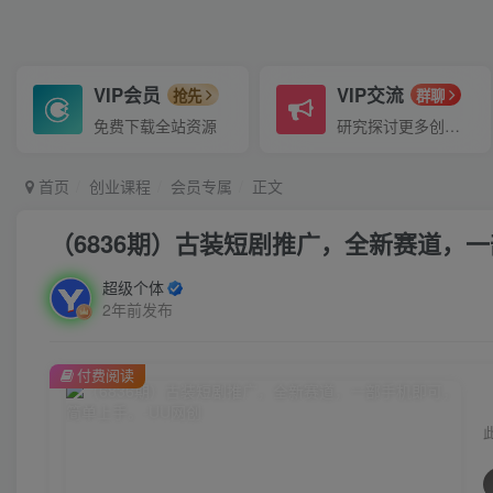
VIP会员
VIP交流
抢先
群聊
免费下载全站资源
研究探讨更多创业项目路子。
首页
创业课程
会员专属
正文
（6836期）古装短剧推广，全新赛道，
超级个体
2年前发布
付费阅读