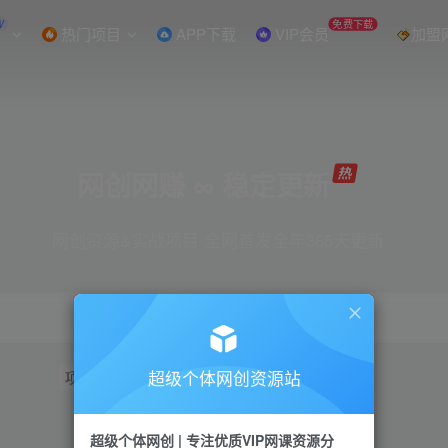
W
免费下载
热门项目
APP下载
VIP会员
加盟
网创网赚 ∞ 稳定更新
网创资源&实战项目 全网首发全年365天更新
超级个体网创资源站
项目
抖音
引流
短视频
小红书
视频号
超级个体网创 | 专注优质VIP网课资源分