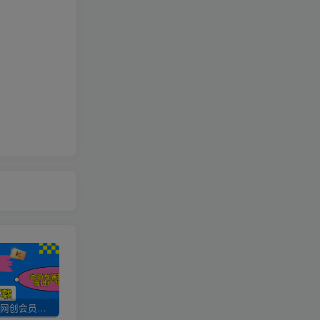
加入UU云网创会员，全站资源免费学习。
UU云网创【VIP会员专属交流群】
加盟UU云网创，搭建同款项目资源站，实现日入2000+