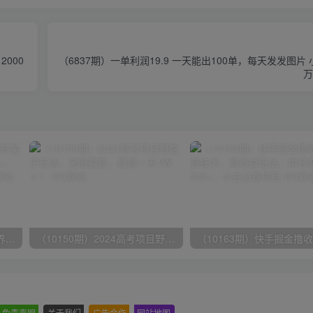
000
（6837期）一单利润19.9 一天能出100单，每天发发图片
万
（9111期）全网首发魔兽世界美服全自动打金搬砖，日入1000+，简单好操作，保姆级教学
（10150期）2024高考项目野路子玩法，无限裂变，最高一天1W＋！
免责声明
-
关于我们
-
广告合作
-
网站地图