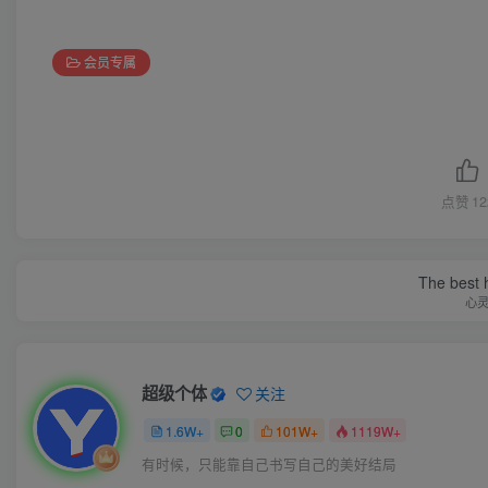
会员专属
点赞
12
The best h
心
超级个体
关注
1.6W+
0
101W+
1119W+
有时候，只能靠自己书写自己的美好结局