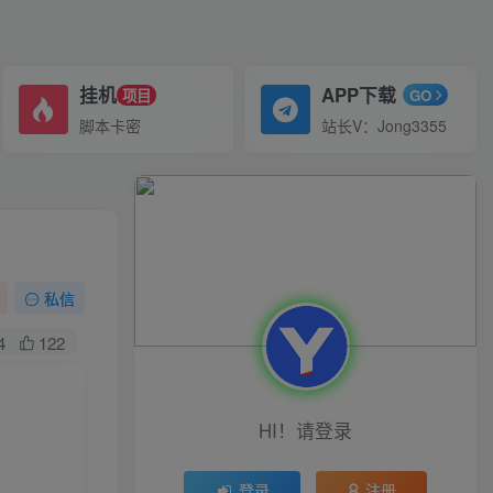
挂机
APP下载
项目
GO
脚本卡密
站长V：Jong3355
私信
4
122
HI！请登录
登录
注册