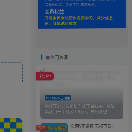
热门资源
TOP1
12.1W+人已阅读
你还在到处找项目？还在当韭菜？我靠
卖项目一个月收入5万+，曾经我也...
全网VIP课程 无损下载~
TOP2