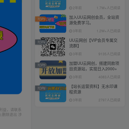
2年前
1.7W+人已阅读
加入UU云网创会员，全站资
TOP3
源免费学习。
3年前
1.2W+人已阅读
UU云网创【VIP会员专属交
TOP4
流群】
3年前
9135人已阅读
加盟UU云网创，搭建同款项
TOP5
目资源站，实现日入2000+
3年前
4083人已阅读
【站长运营资料】无水印课
TOP6
程资源
3年前
2797人已阅读
利益，请联系
上删除退出 涉