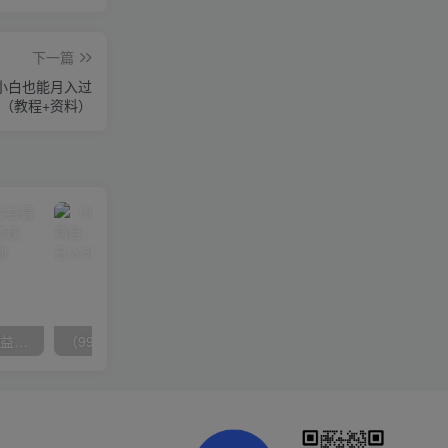
下一篇
 小白也能月入过
（教程+资料）
（10163期）快手掘金撸收益最新技术，高收益玩法，单日变现500+，小白必备项目
（9934期）24h无人直播支付宝项目，最新带货玩法，纯躺赚实测日入500+