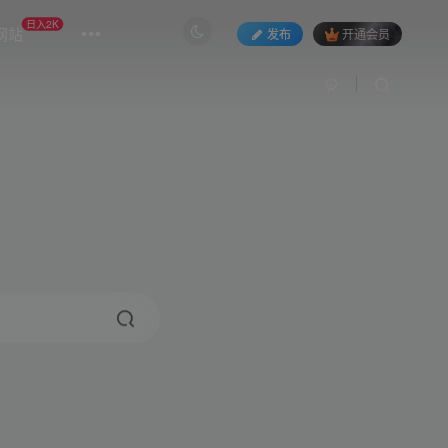
日入2K
网站
发布
开通会员