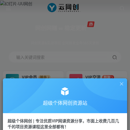
网创网赚 ∞ 稳定更新
网创资源&实战项目 全网首发全年365天更新
输入关键词搜索
VIP会员
VIP交流
抢先
群聊
免费下载全站资源
研究探讨更多创业项目路子。
VIP推广
招募站长
70%分佣
推荐
超级个体网创资源站
会员专属推广链接
搭建同款网站，自己当老板
超级个体网创 | 专注优质VIP网课资源分享，市面上收费几百几
挂机
APP下载
项目
GO
千的项目资源课程这里全部都有！
脚本卡密
站长V：Jong3355