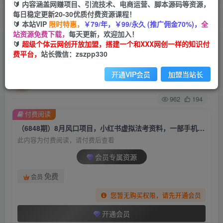
🔰 内容涵盖网赚项目、引流技术、电商运营、脚本源码等资源，
每日稳定更新20-30优质付费资源课程！
首页
创业课程
会员专属
正文
🔰 本站VIP
限时特惠，
￥79/年，￥99/永久 (推广佣金70%)，
全
站资源免费下载，
每天更新，欢迎加入！
（6848期）8月风口项目，小红书虚拟法考资料，
🔰
超级个体云网创开放加盟，搭建一个和XXX网创一样的知识付
费平台，
站长微信：zszpp330
一部手机日入1000+（教程+素材）
开通VIP会员
加盟当站长
超级个体
关注
私信
2年前发布
962
194
付费阅读
（6848期）8月风口项目，小红书虚拟法考资料，一部手机日入1000+（教程+素材）
此内容为付费阅读，请付费后查看
会员专属资源
免费
会员
您暂无购买权限，请先开通会员
开通会员