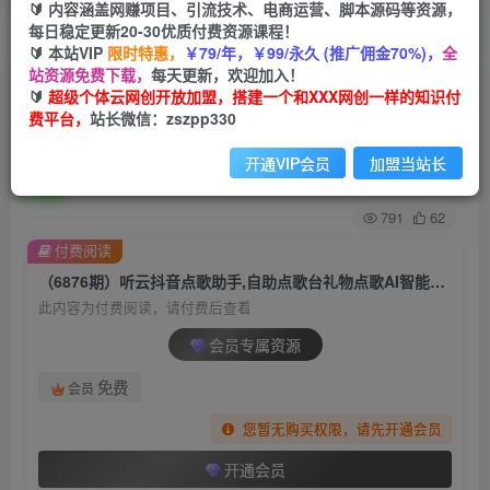
🔰 内容涵盖网赚项目、引流技术、电商运营、脚本源码等资源，
每日稳定更新20-30优质付费资源课程！
首页
创业课程
会员专属
正文
🔰 本站VIP
限时特惠，
￥79/年，￥99/永久 (推广佣金70%)，
全
站资源免费下载，
每天更新，欢迎加入！
（6876期）听云抖音点歌助手,自助点歌台礼物点
🔰
超级个体云网创开放加盟，搭建一个和XXX网创一样的知识付
费平台，
站长微信：zszpp330
歌AI智能语音及弹幕互动无人直播间
开通VIP会员
加盟当站长
超级个体
关注
私信
2年前发布
791
62
付费阅读
（6876期）听云抖音点歌助手,自助点歌台礼物点歌AI智能语音及弹幕互动无人直播间
此内容为付费阅读，请付费后查看
会员专属资源
免费
会员
您暂无购买权限，请先开通会员
开通会员