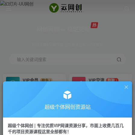
网创网赚 ∞ 稳定更新
网创资源&实战项目 全网首发全年365天更新
输入关键词搜索
VIP会员
VIP交流
抢先
群聊
免费下载全站资源
研究探讨更多创业项目路子。
VIP推广
招募站长
70%分佣
推荐
超级个体网创资源站
会员专属推广链接
搭建同款网站，自己当老板
超级个体网创 | 专注优质VIP网课资源分享，市面上收费几百几
挂机
APP下载
项目
GO
千的项目资源课程这里全部都有！
脚本卡密
站长V：Jong3355