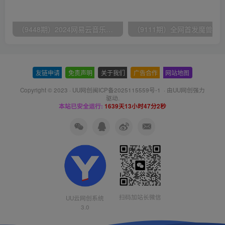
（9448期）2024网易云音乐人挂机项目，单机日入150+，无脑月入5000+
友链申请
-
免责声明
-
关于我们
-
广告合作
-
网站地图
Copyright © 2023 ·
UU网创闽ICP备2025115559号-1
· 由
UU网创
强力
驱动.
本站已安全运行:
1639天13小时47分2秒
扫码加站长微信
UU云网创系统
3.0