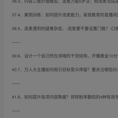
36.3、内容三维价值模型、连麦万能5步法：把连麦当成是
37.4、案例训练：如何提升连麦能力，家庭教育的直播间如
38.5、连麦遇到的疑难杂症、-连麦要不要设置门槛？-口
――
39.6、设计一个自己所在领域的干货结构，开播黄金10分
40.7、万人大主播如何吸引目标受众停留？要关注哪些抖音
――
41.8、如何提升各项内容数据？将转粉率翻倍的4种有效手
――