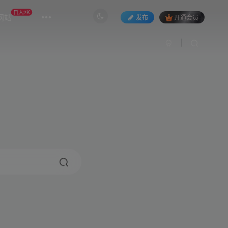
日入2K
网站
发布
开通会员