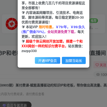
享，市面上收费几百几千的项目资源课程这
里全部都有！
🔰 内容涵盖网赚项目、引流技术、电商运
营、脚本源码等资源，每日稳定更新20-30
VIP推广
招募站长
70%分佣
推荐
优质付费资源课程！
🔰 本站VIP
限时特惠，
￥79/年，￥99/永久
会员专属推广链接
搭建同款网站，自己当老板
(推广佣金70%)，
全站资源免费下载，
每天
更新，欢迎加入！
🔰
超级个体云网创开放加盟，搭建一个和
XXX网创一样的知识付费平台，
站长微信：
zszpp330
识IP和老板，帮你做出高流量、高变现的直播间
开通VIP会员
加盟当站长
关注
100
此内容为付费阅读，请付费后查看
会员专属资源