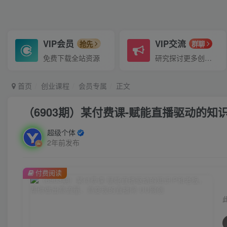
VIP会员
VIP交流
抢先
群聊
免费下载全站资源
研究探讨更多创业项目路子。
首页
创业课程
会员专属
正文
（6903期）某付费课-赋能直播驱动的知
超级个体
2年前发布
付费阅读