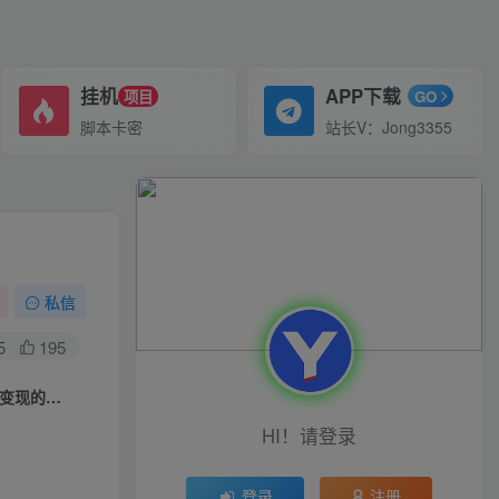
挂机
APP下载
项目
GO
脚本卡密
站长V：Jong3355
私信
5
195
（6903期）某付费课-赋能直播驱动的知识IP和老板，帮你做出高流量、高变现的直播间
HI！请登录
登录
注册