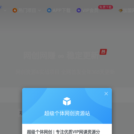
W
免费下载
热门项目
APP下载
VIP会员
加盟
网创网赚 ∞ 稳定更新
网创资源&实战项目 全网首发全年365天更新
超级个体网创资源站
项目
抖音
引流
短视频
小红书
视频号
超级个体网创 | 专注优质VIP网课资源分