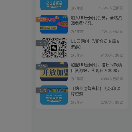
2年前
1.7W+人已阅读
加入UU云网创会员，全站资
TOP3
源免费学习。
3年前
1.2W+人已阅读
UU云网创【VIP会员专属交
TOP4
流群】
3年前
9135人已阅读
加盟UU云网创，搭建同款项
TOP5
目资源站，实现日入2000+
3年前
4083人已阅读
【站长运营资料】无水印课
TOP6
程资源
3年前
2797人已阅读