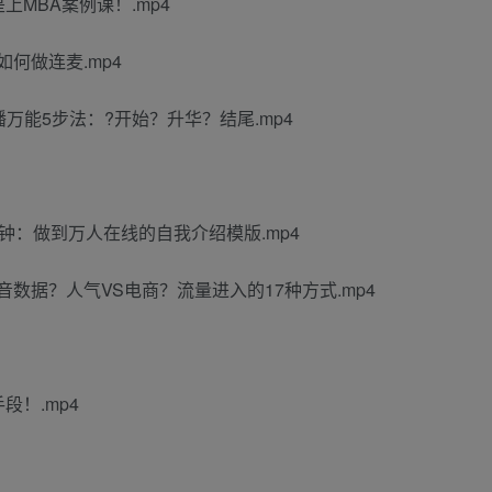
上MBA案例课！.mp4
何做连麦.mp4
播万能5步法：?开始？升华？结尾.mp4
钟：做到万人在线的自我介绍模版.mp4
数据？人气VS电商？流量进入的17种方式.mp4
段！.mp4