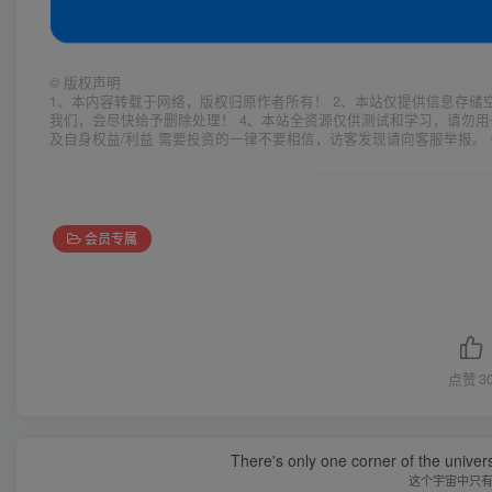
©
版权声明
1、本内容转载于网络，版权归原作者所有！ 2、本站仅提供信息存储
我们，会尽快给予删除处理！ 4、本站全资源仅供测试和学习，请勿用
及自身权益/利益 需要投资的一律不要相信，访客发现请向客服举报。 
会员专属
点赞
3
There's only one corner of the univer
这个宇宙中只