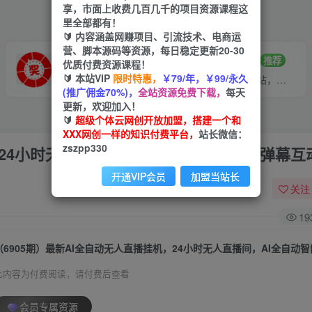
享，市面上收费几百几千的项目资源课程这
里全部都有！
🔰 内容涵盖网赚项目、引流技术、电商运
营、脚本源码等资源，每日稳定更新20-30
VIP推广
招募站长
70%分佣
推荐
优质付费资源课程！
🔰 本站VIP
限时特惠，
￥79/年，￥99/永久
会员专属推广链接
搭建同款网站，自己当老板
(推广佣金70%)，
全站资源免费下载，
每天
更新，欢迎加入！
🔰
超级个体云网创开放加盟，搭建一个和
XXX网创一样的知识付费平台，
站长微信：
zszpp330
，24小时无人直播间，AI全自动智能语音弹幕互
开通VIP会员
加盟当站长
关注
19
此内容为付费阅读，请付费后查看
会员专属资源