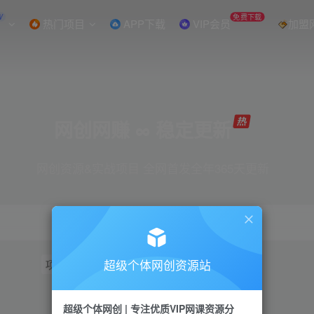
W
免费下载
热门项目
APP下载
VIP会员
加盟
网创网赚 ∞ 稳定更新
网创资源&实战项目 全网首发全年365天更新
超级个体网创资源站
项目
抖音
引流
短视频
小红书
视频号
超级个体网创 | 专注优质VIP网课资源分