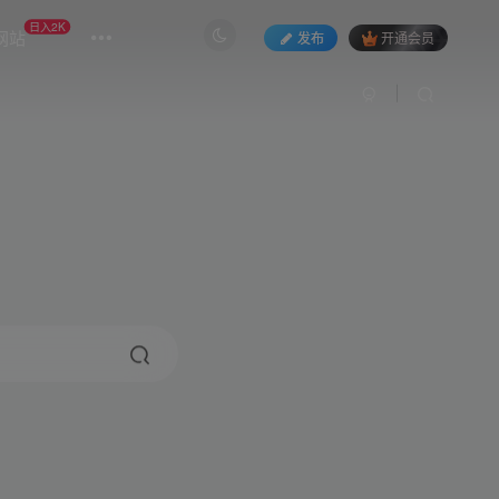
日入2K
网站
发布
开通会员