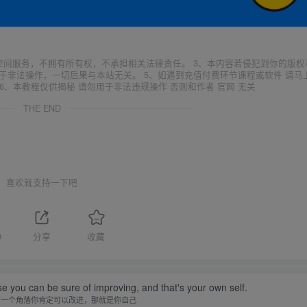
空间服务，不拥有所有权，不承担相关法律责任。 3、本内容若侵犯到你的版权
于非法操作，一切后果与本站无关。 5、如遇到充值付费环节课程或软件 请马
6、本教程仅供揭秘 请勿用于非法违规操作 否则和作者 官网 无关
THE END
喜欢就支持一下吧
0
分享
收藏
se you can be sure of improving, and that's your own self.
有一个角落你肯定可以改进，那就是你自己