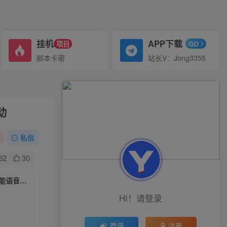
挂机
APP下载
项目
GO
脚本卡密
站长V：Jong3355
动
私信
32
30
（6905期）最新AI全自动无人直播挂机，24小时无人直播间，AI全自动智能语音弹幕互动
HI！请登录
登录
注册