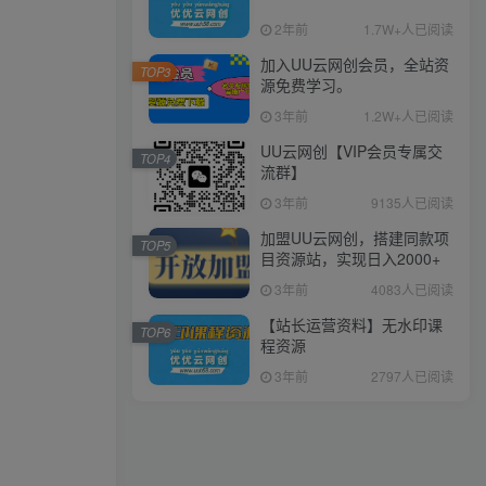
2年前
1.7W+人已阅读
加入UU云网创会员，全站资
TOP3
源免费学习。
3年前
1.2W+人已阅读
UU云网创【VIP会员专属交
TOP4
流群】
3年前
9135人已阅读
加盟UU云网创，搭建同款项
TOP5
目资源站，实现日入2000+
3年前
4083人已阅读
【站长运营资料】无水印课
TOP6
程资源
3年前
2797人已阅读