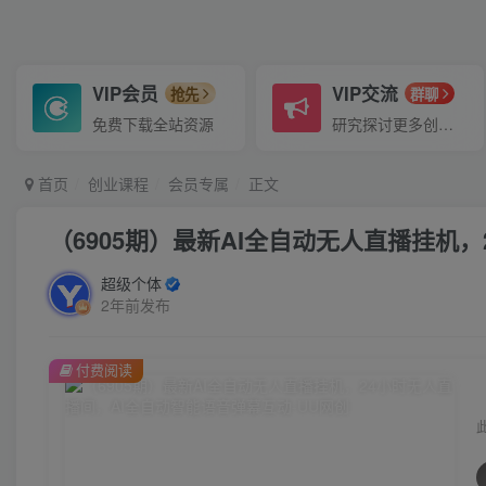
VIP会员
VIP交流
抢先
群聊
免费下载全站资源
研究探讨更多创业项目路子。
首页
创业课程
会员专属
正文
（6905期）最新AI全自动无人直播挂机
超级个体
2年前发布
付费阅读