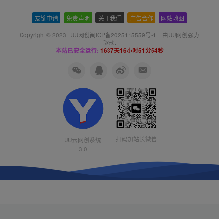
友链申请
-
免责声明
-
关于我们
-
广告合作
-
网站地图
Copyright © 2023 ·
UU网创闽ICP备2025115559号-1
· 由
UU网创
强力
驱动.
本站已安全运行:
1637天16小时51分54秒
扫码加站长微信
UU云网创系统
3.0