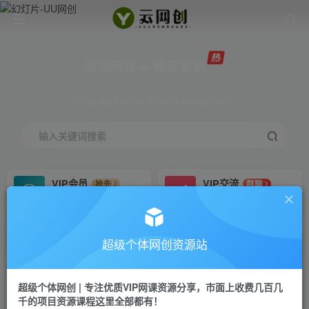
网创网赚 ∞ 稳定更新
网创资源&实战项目 全网首发全年365天更新
输入关键词搜索
VIP会员
VIP交流
抢先
群聊
免费下载全站资源
研究探讨更多创业项目路子。
VIP推广
招募站长
70%分佣
推荐
超级个体网创资源站
会员专属推广链接
搭建同款网站，自己当老板
超级个体网创 | 专注优质VIP网课资源分享，市面上收费几百几
挂机
APP下载
项目
GO
千的项目资源课程这里全部都有！
脚本卡密
站长V：Jong3355