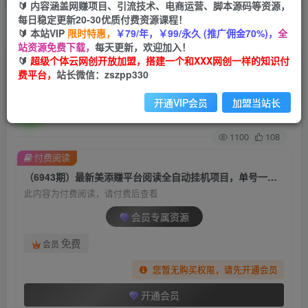
🔰 内容涵盖网赚项目、引流技术、电商运营、脚本源码等资源，
每日稳定更新20-30优质付费资源课程！
首页
创业课程
会员专属
正文
🔰 本站VIP
限时特惠，
￥79/年，￥99/永久 (推广佣金70%)，
全
站资源免费下载，
每天更新，欢迎加入！
（6943期）最新美添赚平台阅读全自动挂机项
🔰
超级个体云网创开放加盟，搭建一个和XXX网创一样的知识付
费平台，
站长微信：zszpp330
目，单号一天轻松10-20+多号多撸
开通VIP会员
加盟当站长
超级个体
关注
私信
2年前发布
1100
108
付费阅读
（6943期）最新美添赚平台阅读全自动挂机项目，单号一天轻松10-20+多号多撸
此内容为付费阅读，请付费后查看
会员专属资源
免费
会员
您暂无购买权限，请先开通会员
开通会员