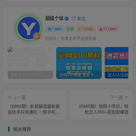
超级个体
关注
1.6W+
0
101W+
1119W+
别回头，你要走的不是那条路
你还在到处找项目？还在当韭菜？我靠卖项目一个月收入5万+，曾经我也是个失败者。
全网VIP课程 无损下载~
上一篇
下一篇
（6983期）影视解说最新搬
（6985期）拍照小项目，轻
运技术抖快通吃 一部手机月
松日入300+逛街即赚钱
入过万【视频教程+搬运细
节】
相关推荐