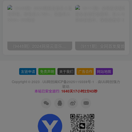
（9448期）2024网易云音乐人挂机项目，单机日入150+，无脑月入5000+
友链申请
-
免责声明
-
关于我们
-
广告合作
-
网站地图
Copyright © 2023 ·
UU网创闽ICP备2025115559号-1
· 由
UU网创
强力
驱动.
本站已安全运行:
1640天17小时2分44秒