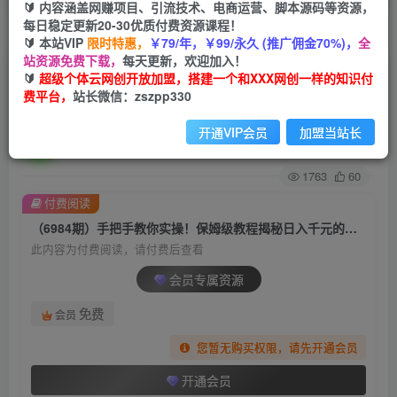
🔰 内容涵盖网赚项目、引流技术、电商运营、脚本源码等资源，
每日稳定更新20-30优质付费资源课程！
首页
创业课程
会员专属
正文
🔰 本站VIP
限时特惠，
￥79/年，￥99/永久 (推广佣金70%)，
全
站资源免费下载，
每天更新，欢迎加入！
（6984期）手把手教你实操！保姆级教程揭秘日
🔰
超级个体云网创开放加盟，搭建一个和XXX网创一样的知识付
费平台，
站长微信：zszpp330
入千元的短剧推广分销项目
开通VIP会员
加盟当站长
超级个体
关注
私信
2年前发布
1763
60
付费阅读
（6984期）手把手教你实操！保姆级教程揭秘日入千元的短剧推广分销项目
此内容为付费阅读，请付费后查看
会员专属资源
免费
会员
您暂无购买权限，请先开通会员
开通会员