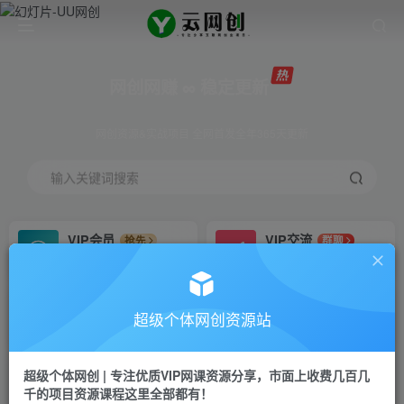
网创网赚 ∞ 稳定更新
网创资源&实战项目 全网首发全年365天更新
输入关键词搜索
VIP会员
VIP交流
抢先
群聊
免费下载全站资源
研究探讨更多创业项目路子。
VIP推广
招募站长
70%分佣
推荐
超级个体网创资源站
会员专属推广链接
搭建同款网站，自己当老板
超级个体网创 | 专注优质VIP网课资源分享，市面上收费几百几
挂机
APP下载
项目
GO
千的项目资源课程这里全部都有！
脚本卡密
站长V：Jong3355