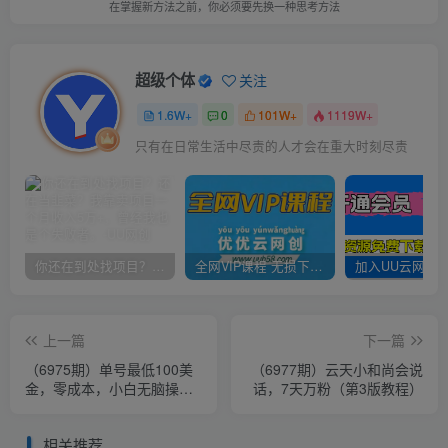
在掌握新方法之前，你必须要先换一种思考方法
超级个体
关注
1.6W+
0
101W+
1119W+
只有在日常生活中尽责的人才会在重大时刻尽责
你还在到处找项目？还在当韭菜？我靠卖项目一个月收入5万+，曾经我也是个失败者。
全网VIP课程 无损下载~
上一篇
下一篇
（6975期）单号最低100美
（6977期）云天小和尚会说
金，零成本，小白无脑操
话，7天万粉（第3版教程）
作。可复制，可扩大。
相关推荐