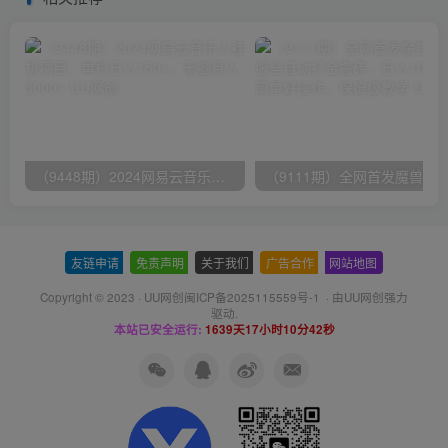
（9448期）2024网易云音乐人挂机项目，单机日入150+，无脑月入5000+
友链申请
-
免责声明
-
关于我们
-
广告合作
-
网站地图
Copyright © 2023 ·
UU网创闽ICP备2025115559号-1
· 由
UU网创
强力
驱动.
本站已安全运行:
1639天17小时10分42秒