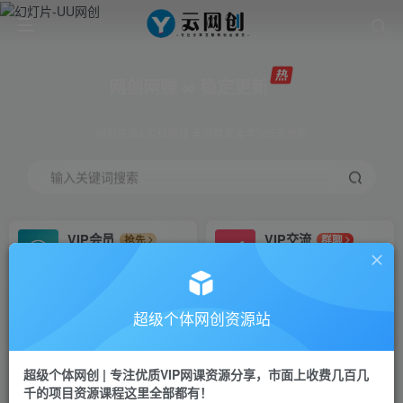
网创网赚 ∞ 稳定更新
网创资源&实战项目 全网首发全年365天更新
输入关键词搜索
VIP会员
VIP交流
抢先
群聊
免费下载全站资源
研究探讨更多创业项目路子。
VIP推广
招募站长
70%分佣
推荐
超级个体网创资源站
会员专属推广链接
搭建同款网站，自己当老板
超级个体网创 | 专注优质VIP网课资源分享，市面上收费几百几
挂机
APP下载
项目
GO
千的项目资源课程这里全部都有！
脚本卡密
站长V：Jong3355