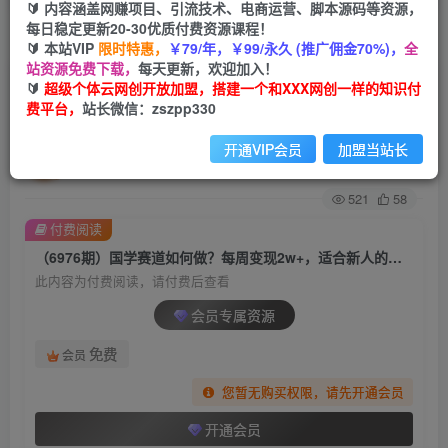
🔰 内容涵盖网赚项目、引流技术、电商运营、脚本源码等资源，
每日稳定更新20-30优质付费资源课程！
首页
创业课程
会员专属
正文
🔰 本站VIP
限时特惠，
￥79/年，￥99/永久 (推广佣金70%)，
全
站资源免费下载，
每天更新，欢迎加入！
（6976期）国学赛道如何做？每周变现2w+，适
🔰
超级个体云网创开放加盟，搭建一个和XXX网创一样的知识付
费平台，
站长微信：zszpp330
合新人的国学项目，保姆式教学，不需要…
开通VIP会员
加盟当站长
超级个体
关注
私信
2年前发布
521
58
付费阅读
（6976期）国学赛道如何做？每周变现2w+，适合新人的国学项目，保姆式教学，不需要…
此内容为付费阅读，请付费后查看
会员专属资源
免费
会员
您暂无购买权限，请先开通会员
开通会员