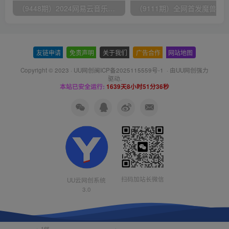
（9448期）2024网易云音乐人挂机项目，单机日入150+，无脑月入5000+
友链申请
-
免责声明
-
关于我们
-
广告合作
-
网站地图
Copyright © 2023 ·
UU网创闽ICP备2025115559号-1
· 由
UU网创
强力
驱动.
本站已安全运行:
1639天8小时51分36秒
扫码加站长微信
UU云网创系统
3.0
166