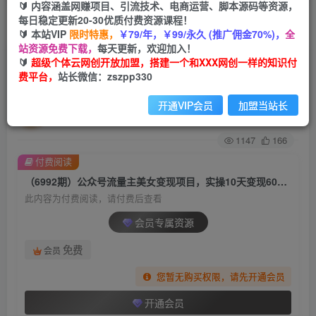
🔰 内容涵盖网赚项目、引流技术、电商运营、脚本源码等资源，
每日稳定更新20-30优质付费资源课程！
首页
创业课程
会员专属
正文
🔰 本站VIP
限时特惠，
￥79/年，￥99/永久 (推广佣金70%)，
全
站资源免费下载，
每天更新，欢迎加入！
（6992期）公众号流量主美女变现项目，实操10
🔰
超级个体云网创开放加盟，搭建一个和XXX网创一样的知识付
费平台，
站长微信：zszpp330
天变现600+，一个小副业利用AI无脑搬…
开通VIP会员
加盟当站长
超级个体
关注
私信
2年前发布
1147
166
付费阅读
（6992期）公众号流量主美女变现项目，实操10天变现600+，一个小副业利用AI无脑搬…
此内容为付费阅读，请付费后查看
会员专属资源
免费
会员
您暂无购买权限，请先开通会员
开通会员