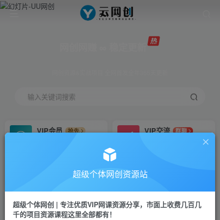
网创网赚 ∞ 稳定更新
网创资源&实战项目 全网首发全年365天更新
输入关键词搜索
VIP会员
VIP交流
抢先
群聊
免费下载全站资源
研究探讨更多创业项目路子。
VIP推广
招募站长
70%分佣
推荐
超级个体网创资源站
会员专属推广链接
搭建同款网站，自己当老板
超级个体网创 | 专注优质VIP网课资源分享，市面上收费几百几
挂机
APP下载
项目
GO
千的项目资源课程这里全部都有！
脚本卡密
站长V：Jong3355