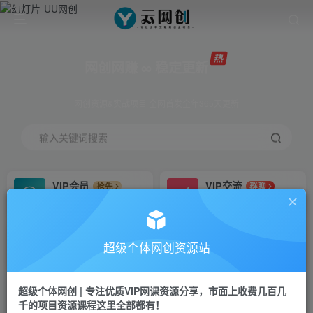
网创网赚 ∞ 稳定更新
网创资源&实战项目 全网首发全年365天更新
输入关键词搜索
VIP会员
VIP交流
抢先
群聊
免费下载全站资源
研究探讨更多创业项目路子。
VIP推广
招募站长
70%分佣
推荐
超级个体网创资源站
会员专属推广链接
搭建同款网站，自己当老板
超级个体网创 | 专注优质VIP网课资源分享，市面上收费几百几
挂机
APP下载
项目
GO
千的项目资源课程这里全部都有！
脚本卡密
站长V：Jong3355