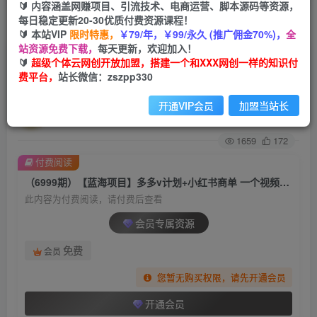
🔰 内容涵盖网赚项目、引流技术、电商运营、脚本源码等资源，
每日稳定更新20-30优质付费资源课程！
首页
创业课程
会员专属
正文
🔰 本站VIP
限时特惠，
￥79/年，￥99/永久 (推广佣金70%)，
全
站资源免费下载，
每天更新，欢迎加入！
（6999期）【蓝海项目】多多v计划+小红书商单
🔰
超级个体云网创开放加盟，搭建一个和XXX网创一样的知识付
费平台，
站长微信：zszpp330
一个视频三份收益 工作室月入10w
开通VIP会员
加盟当站长
超级个体
关注
私信
2年前发布
1659
172
付费阅读
（6999期）【蓝海项目】多多v计划+小红书商单 一个视频三份收益 工作室月入10w
此内容为付费阅读，请付费后查看
会员专属资源
免费
会员
您暂无购买权限，请先开通会员
开通会员