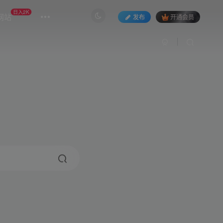
日入2K
网站
发布
开通会员