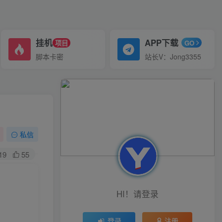
挂机
APP下载
项目
GO
脚本卡密
站长V：Jong3355
私信
19
55
HI！请登录
登录
注册