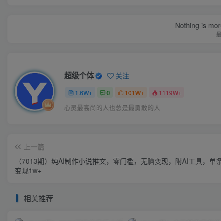
Nothing is more
超级个体
关注
1.6W+
0
101W+
1119W+
心灵最高尚的人也总是最勇敢的人
上一篇
（7013期）纯AI制作小说推文，零门槛，无脑变现，附AI工具，单
变现1w+
相关推荐