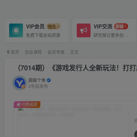
VIP会员
VIP交流
抢先
群聊
免费下载全站资源
研究探讨更多创业项目路子。
首页
创业课程
会员专属
正文
（7014期）《游戏发行人全新玩法！打打
超级个体
2年前发布
付费阅读