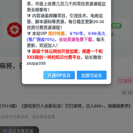
享，市面上收费几百几千的项目资源课程这
里全部都有！
🔰 内容涵盖网赚项目、引流技术、电商运
营、脚本源码等资源，每日稳定更新20-30
VIP推广
招募站长
70%分佣
推荐
优质付费资源课程！
🔰 本站VIP
限时特惠，
￥79/年，￥99/永久
会员专属推广链接
搭建同款网站，自己当老板
(推广佣金70%)，
全站资源免费下载，
每天
更新，欢迎加入！
🔰
超级个体云网创开放加盟，搭建一个和
XXX网创一样的知识付费平台，
站长微信：
zszpp330
麻将，日入500+，保姆级教学》
开通VIP会员
加盟当站长
关注
16
（7014期）《游戏发行人全新玩法！打打麻将，日入500+，保姆级教学》
此内容为付费阅读，请付费后查看
会员专属资源