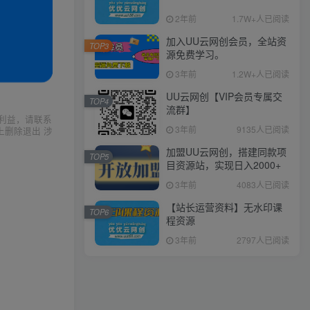
2年前
1.7W+人已阅读
加入UU云网创会员，全站资
TOP3
源免费学习。
3年前
1.2W+人已阅读
UU云网创【VIP会员专属交
TOP4
流群】
利益，请联系
3年前
9135人已阅读
上删除退出 涉
加盟UU云网创，搭建同款项
TOP5
目资源站，实现日入2000+
3年前
4083人已阅读
【站长运营资料】无水印课
TOP6
程资源
3年前
2797人已阅读