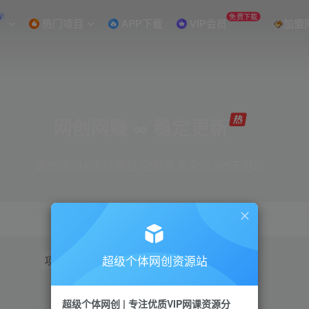
W
免费下载
热门项目
APP下载
VIP会员
加盟
网创网赚 ∞ 稳定更新
网创资源&实战项目 全网首发全年365天更新
超级个体网创资源站
项目
抖音
引流
短视频
小红书
视频号
超级个体网创 | 专注优质VIP网课资源分