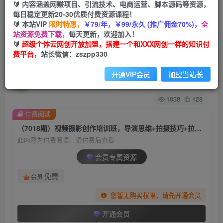
🔰 内容涵盖网赚项目、引流技术、电商运营、脚本源码等资源，
每日稳定更新20-30优质付费资源课程！
首页
创业课程
会员专属
正文
🔰 本站VIP
限时特惠，
￥79/年，￥99/永久 (推广佣金70%)，
全
站资源免费下载，
每天更新，欢迎加入！
（7018期）视频摄影创作培训班，导演思维+拍摄
🔰
超级个体云网创开放加盟，搭建一个和XXX网创一样的知识付
费平台，
站长微信：zszpp330
技巧+拉片解析+职业发展建议
开通VIP会员
加盟当站长
超级个体
关注
私信
2年前发布
1038
128
付费阅读
（7018期）视频摄影创作培训班，导演思维+拍摄技巧+拉片解析+职业发展建议
此内容为付费阅读，请付费后查看
会员专属资源
免费
会员
您暂无购买权限，请先开通会员
开通会员