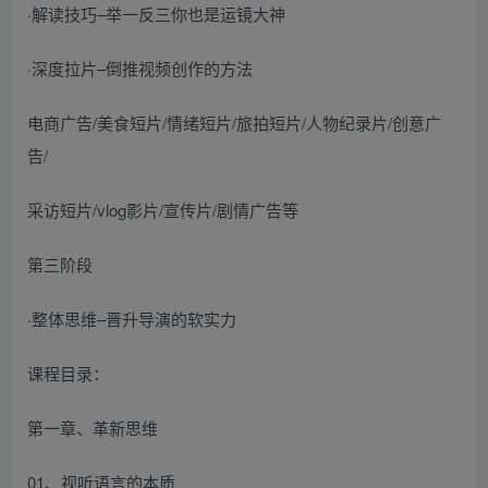
·解读技巧–举一反三你也是运镜大神
·深度拉片–倒推视频创作的方法
电商广告/美食短片/情绪短片/旅拍短片/人物纪录片/创意广
告/
采访短片/vlog影片/宣传片/剧情广告等
第三阶段
·整体思维–晋升导演的软实力
课程目录：
第一章、革新思维
01、视听语言的本质