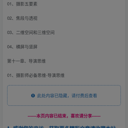
01、摄影五要素
02、焦段与透视
03、二维空间和三维空间
04、横屏与竖屏
第十一章、导演思维
01、摄影师必备思维-导演思维
此处内容已隐藏，请付费后查看
------本页内容已结束，喜欢请分享------