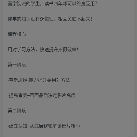
而学院派的学生，读书四年却可以终身受用？
你学的知识没有逻辑性，相互关联不起来！
课程核心
用对学习方法，快速提升拍摄效率！
第一阶段
·革新思维-能力提升要用对方法
·提高审美–画面品质决定影片高度
第二阶段
·建立认知–从底层逻辑解读影片核心