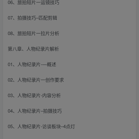
06、旅拍短片一运镜技巧
07、拍摄技巧–匹配剪辑
08、旅拍短片一拉片分析
第八章、人物纪录片解析
01、人物纪录片-—概述
02、人物纪录片一创作要求
03、人物纪录片-内容分析
04、人物纪录片–拍摄技巧
05、人物纪录片-访谈板块–4点灯