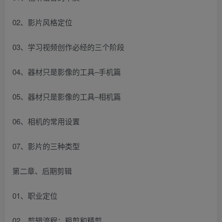
02、影片风格定位
03、学习视频创作必经的三个阶段
04、器材只是影像的工具–手机篇
05、器材只是影像的工具–相机篇
06、相机的常用设置
07、影片的三种类型
第二章、后期剪辑
01、职业定位
02、剪辑流程：粗剪和精剪