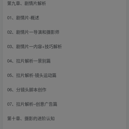
第九章、剧情片解析
01、剧情片-概述
02、剧情片一导演和摄影师
03、剧情片一内容+技巧解析
04、拉片解析一景别篇
05、拉片解析-镜头运动篇
06、分镜头脚本创作
07、拉片解析–创意广告篇
第十章、摄影的进阶认知