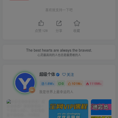
喜欢就支持一下吧
点赞
128
分享
收藏
The best hearts are always the bravest.
心灵最高尚的人也总是最勇敢的人
超级个体
关注
1.6W+
0
101W+
1119W+
我是世界上最幸运的人