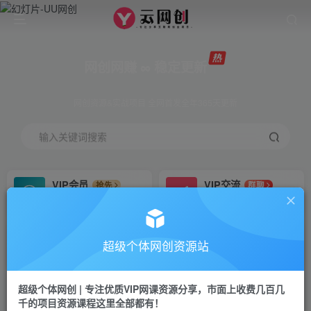
网创网赚 ∞ 稳定更新
网创资源&实战项目 全网首发全年365天更新
输入关键词搜索
VIP会员
VIP交流
抢先
群聊
免费下载全站资源
研究探讨更多创业项目路子。
VIP推广
招募站长
70%分佣
推荐
超级个体网创资源站
会员专属推广链接
搭建同款网站，自己当老板
超级个体网创 | 专注优质VIP网课资源分享，市面上收费几百几
挂机
APP下载
项目
GO
千的项目资源课程这里全部都有！
脚本卡密
站长V：Jong3355