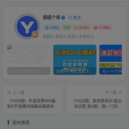
超级个体
关注
1.6W+
0
101W+
1119W+
我输过,我败过,但我从未放弃过
你还在到处找项目？还在当韭菜？我靠卖项目一个月收入5万+，曾经我也是个失败者。
全网VIP课程 无损下载~
上一篇
下一篇
（7020期）外面收费998最
（7022期）某收费培训·副业
新K手直播间弹幕采集脚本
培训营·第4期，挑一门好副
实时采集精准获客【脚本+教
业，三周干起来！
程】
相关推荐