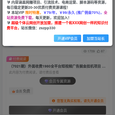
🔰 内容涵盖网赚项目、引流技术、电商运营、脚本源码等资源，
每日稳定更新20-30优质付费资源课程！
首页
创业课程
会员专属
正文
🔰 本站VIP
限时特惠，
￥79/年，￥99/永久 (推广佣金70%)，
全
站资源免费下载，
每天更新，欢迎加入！
（7021期）外面收费1980全平台短视频广告掘金
🔰
超级个体云网创开放加盟，搭建一个和XXX网创一样的知识付
费平台，
站长微信：zszpp330
挂机项目 单窗口一天几十【脚本+教程】
开通VIP会员
加盟当站长
超级个体
关注
私信
2年前发布
1709
87
付费阅读
（7021期）外面收费1980全平台短视频广告掘金挂机项目 单窗口一天几十【脚本+教程】
此内容为付费阅读，请付费后查看
会员专属资源
免费
会员
您暂无购买权限，请先开通会员
开通会员