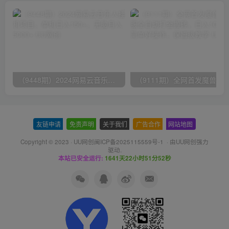
（9448期）2024网易云音乐人挂机项目，单机日入150+，无脑月入5000+
友链申请
-
免责声明
-
关于我们
-
广告合作
-
网站地图
Copyright © 2023 ·
UU网创闽ICP备2025115559号-1
· 由
UU网创
强力
驱动.
本站已安全运行:
1641天22小时51分53秒