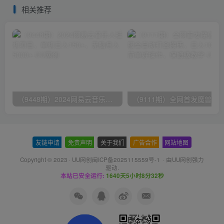
相关推荐
（9448期）2024网易云音乐人挂机项目，单机日入150+，无脑月入5000+
友链申请
-
免责声明
-
关于我们
-
广告合作
-
网站地图
Copyright © 2023 ·
UU网创闽ICP备2025115559号-1
· 由
UU网创
强力
驱动.
本站已安全运行:
1640天5小时8分33秒