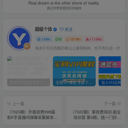
Real dream is the other shore of reality.
真正的梦就是现实的彼岸
超级个体
关注
1.6W+
0
101W+
1119W+
海浪宁可在挡路的礁山上撞得粉碎，也不肯后退一步
你还在到处找项目？还在当韭菜？我靠卖项目一个月收入5万+，曾经我也是个失败者。
全网VIP课程 无损下载~
上一篇
下一篇
（7020期）外面收费998最
（7022期）某收费培训·副业
新K手直播间弹幕采集脚本
培训营·第4期，挑一门好副
实时采集精准获客【脚本+教
业，三周干起来！
程】