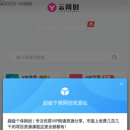
网创网赚 ∞ 稳定更新
网创资源&实战项目 全网首发全年365天更新
输入关键词搜索
VIP会员
VIP交流
抢先
群聊
免费下载全站资源
研究探讨更多创业项目路子。
VIP推广
招募站长
70%分佣
推荐
超级个体网创资源站
会员专属推广链接
搭建同款网站，自己当老板
超级个体网创 | 专注优质VIP网课资源分享，市面上收费几百几
挂机
APP下载
项目
GO
千的项目资源课程这里全部都有！
脚本卡密
站长V：Jong3355