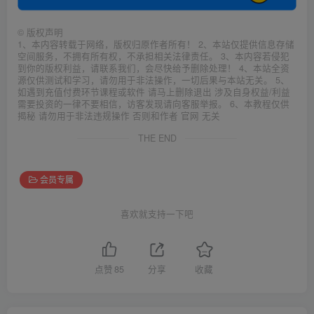
©
版权声明
1、本内容转载于网络，版权归原作者所有！ 2、本站仅提供信息存储
空间服务，不拥有所有权，不承担相关法律责任。 3、本内容若侵犯
到你的版权利益，请联系我们，会尽快给予删除处理！ 4、本站全资
源仅供测试和学习，请勿用于非法操作，一切后果与本站无关。 5、
如遇到充值付费环节课程或软件 请马上删除退出 涉及自身权益/利益
需要投资的一律不要相信，访客发现请向客服举报。 6、本教程仅供
揭秘 请勿用于非法违规操作 否则和作者 官网 无关
THE END
会员专属
喜欢就支持一下吧
点赞
85
分享
收藏