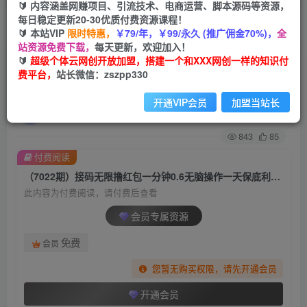
🔰 内容涵盖网赚项目、引流技术、电商运营、脚本源码等资源，
每日稳定更新20-30优质付费资源课程！
首页
创业课程
会员专属
正文
🔰 本站VIP
限时特惠，
￥79/年，￥99/永久 (推广佣金70%)，
全
站资源免费下载，
每天更新，欢迎加入！
（7022期）接码无限撸红包一分钟0.6无脑操作一
🔰
超级个体云网创开放加盟，搭建一个和XXX网创一样的知识付
费平台，
站长微信：zszpp330
天保底利润200
开通VIP会员
加盟当站长
超级个体
关注
私信
2年前发布
843
85
付费阅读
（7022期）接码无限撸红包一分钟0.6无脑操作一天保底利润200
此内容为付费阅读，请付费后查看
会员专属资源
免费
会员
您暂无购买权限，请先开通会员
开通会员