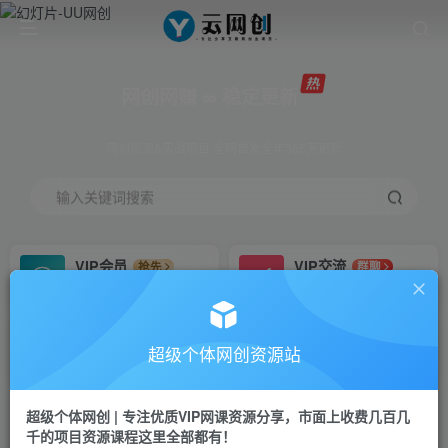
网创网赚 ∞ 稳定更新
网创资源&实战项目 全网首发全年365天更新
输入关键词搜索
VIP会员
VIP交流
抢先
群聊
免费下载全站资源
研究探讨更多创业项目路子。
VIP推广
招募站长
70%分佣
推荐
超级个体网创资源站
会员专属推广链接
搭建同款网站，自己当老板
超级个体网创 | 专注优质VIP网课资源分享，市面上收费几百几
挂机
APP下载
项目
GO
千的项目资源课程这里全部都有！
脚本卡密
站长V：Jong3355