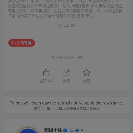
源仅供测试和学习，请勿用于非法操作，一切后果与本站无关。 5、
如遇到充值付费环节课程或软件 请马上删除退出 涉及自身权益/利益
需要投资的一律不要相信，访客发现请向客服举报。 6、本教程仅供
揭秘 请勿用于非法违规操作 否则和作者 官网 无关
THE END
会员专属
喜欢就支持一下吧
点赞
143
分享
收藏
To beleve , each day the sun wll not lve up to ther own smle.
要坚信，每一天的阳光都不会辜负自己的笑容
超级个体
关注