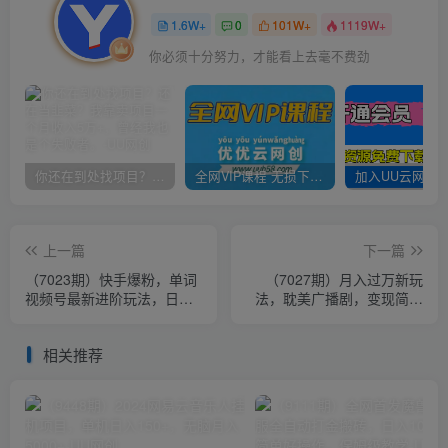
1.6W+
0
101W+
1119W+
你必须十分努力，才能看上去毫不费劲
你还在到处找项目？还在当韭菜？我靠卖项目一个月收入5万+，曾经我也是个失败者。
全网VIP课程 无损下载~
上一篇
下一篇
（7023期）快手爆粉，单词
（7027期）月入过万新玩
视频号最新进阶玩法，日收
法，耽美广播剧，变现简单
益500+（教程+素材）
粗暴有手就会
相关推荐