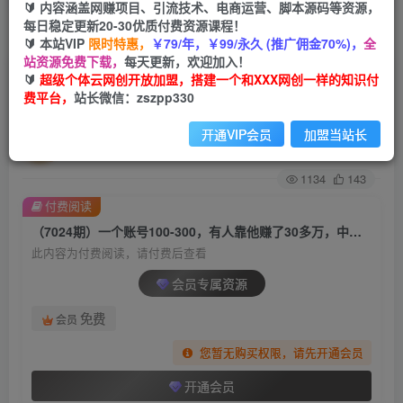
🔰 内容涵盖网赚项目、引流技术、电商运营、脚本源码等资源，
每日稳定更新20-30优质付费资源课程！
首页
创业课程
会员专属
正文
🔰 本站VIP
限时特惠，
￥79/年，￥99/永久 (推广佣金70%)，
全
站资源免费下载，
每天更新，欢迎加入！
（7024期）一个账号100-300，有人靠他赚了30多
🔰
超级个体云网创开放加盟，搭建一个和XXX网创一样的知识付
费平台，
站长微信：zszpp330
万，中视频另类玩法，任何人都可以做到
开通VIP会员
加盟当站长
超级个体
关注
私信
2年前发布
1134
143
付费阅读
（7024期）一个账号100-300，有人靠他赚了30多万，中视频另类玩法，任何人都可以做到
此内容为付费阅读，请付费后查看
会员专属资源
免费
会员
您暂无购买权限，请先开通会员
开通会员