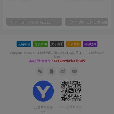
（9448期）2024网易云音乐人挂机项目，单机日入150+，无脑月入5000+
友链申请
-
免责声明
-
关于我们
-
广告合作
-
网站地图
Copyright © 2023 ·
UU网创闽ICP备2025115559号-1
· 由
UU网创
强力
驱动.
本站已安全运行:
1641天22小时41分38秒
扫码加站长微信
UU云网创系统
3.0