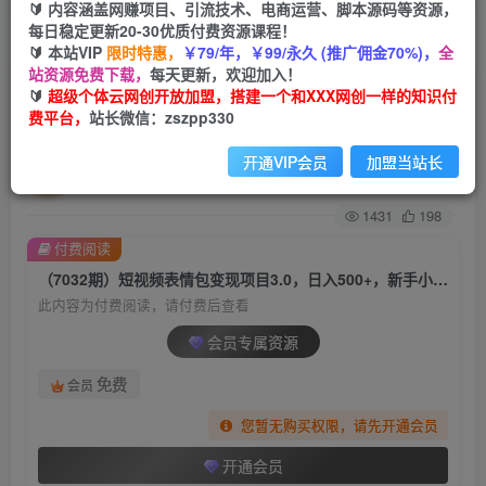
🔰 内容涵盖网赚项目、引流技术、电商运营、脚本源码等资源，
每日稳定更新20-30优质付费资源课程！
首页
创业课程
会员专属
正文
🔰 本站VIP
限时特惠，
￥79/年，￥99/永久 (推广佣金70%)，
全
站资源免费下载，
每天更新，欢迎加入！
（7032期）短视频表情包变现项目3.0，日入
🔰
超级个体云网创开放加盟，搭建一个和XXX网创一样的知识付
费平台，
站长微信：zszpp330
500+，新手小白轻松上手（教程+资料）
开通VIP会员
加盟当站长
超级个体
关注
私信
2年前发布
1431
198
付费阅读
（7032期）短视频表情包变现项目3.0，日入500+，新手小白轻松上手（教程+资料）
此内容为付费阅读，请付费后查看
会员专属资源
免费
会员
您暂无购买权限，请先开通会员
开通会员