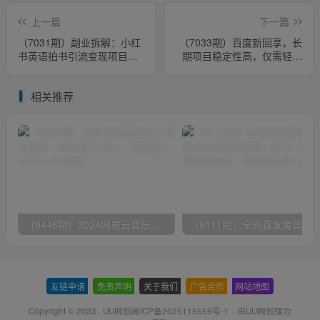
上一篇
下一篇
（7031期）副业拆解：小红
（7033期）百度新回享，长
书英语拍书引流变现项目
期项目稳定性高，仅需轻松
【一条龙实战玩法+150G资
操作，即可日入300+
料包】
相关推荐
（9448期）2024网易云音乐人挂机项目，单机日入150+，无脑月入5000+
友链申请
-
免责声明
-
关于我们
-
广告合作
-
网站地图
Copyright © 2023 ·
UU网创闽ICP备2025115559号-1
· 由
UU网创
强力