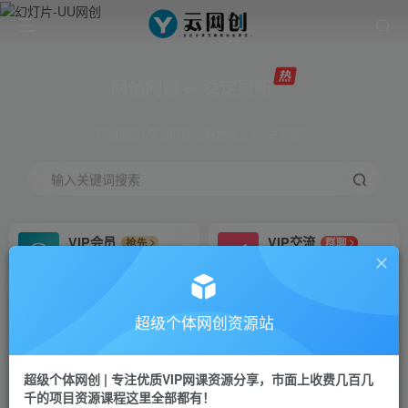
网创网赚 ∞ 稳定更新
网创资源&实战项目 全网首发全年365天更新
输入关键词搜索
VIP会员
VIP交流
抢先
群聊
免费下载全站资源
研究探讨更多创业项目路子。
VIP推广
招募站长
70%分佣
推荐
超级个体网创资源站
会员专属推广链接
搭建同款网站，自己当老板
超级个体网创 | 专注优质VIP网课资源分享，市面上收费几百几
挂机
APP下载
项目
GO
千的项目资源课程这里全部都有！
脚本卡密
站长V：Jong3355