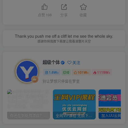
点赞
198
分享
收藏
Thank you push me off a cliff let me see the whole sky.
感谢你将我推下悬崖让我看清整片天空
超级个体
关注
1.6W+
0
101W+
1119W+
别让梦想只停留在梦里
你还在到处找项目？还在当韭菜？我靠卖项目一个月收入5万+，曾经我也是个失败者。
全网VIP课程 无损下载~