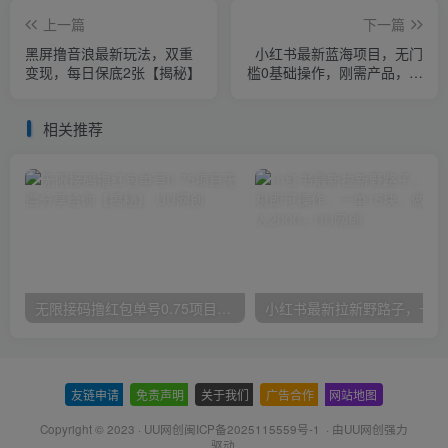
上一篇
下一篇
黑屏撸音浪最新玩法，双重
小红书最新蓝海项目，无门
变现，每日保底2张【揭秘】
槛0基础操作，刚需产品，操
作得当日入500+非常简单
【揭秘】
相关推荐
无限接码撸红包单号0.75项目无偿分享给你【揭秘】
小红
友链申请
-
免责声明
-
关于我们
-
广告合作
-
网站地图
Copyright © 2023 ·
UU网创闽ICP备2025115559号-1
· 由
UU网创
强力
驱动.