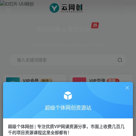
网创网赚 ∞ 稳定更新
网创资源&实战项目 全网首发全年365天更新
输入关键词搜索
VIP会员
VIP交流
抢先
群聊
免费下载全站资源
研究探讨更多创业项目路子。
VIP推广
招募站长
70%分佣
推荐
超级个体网创资源站
会员专属推广链接
搭建同款网站，自己当老板
超级个体网创 | 专注优质VIP网课资源分享，市面上收费几百几
挂机
APP下载
项目
GO
千的项目资源课程这里全部都有！
脚本卡密
站长V：Jong3355