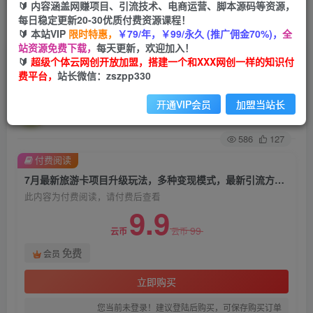
🔰 内容涵盖网赚项目、引流技术、电商运营、脚本源码等资源，
每日稳定更新20-30优质付费资源课程！
首页
创业课程
会员免费
正文
🔰 本站VIP
限时特惠，
￥79/年，￥99/永久 (推广佣金70%)，
全
站资源免费下载，
每天更新，欢迎加入！
7月最新旅游卡项目升级玩法，多种变现模式，最
🔰
超级个体云网创开放加盟，搭建一个和XXX网创一样的知识付
费平台，
站长微信：zszpp330
新引流方式，日入5000+【揭秘】
开通VIP会员
加盟当站长
超级个体
关注
私信
2年前发布
586
127
付费阅读
7月最新旅游卡项目升级玩法，多种变现模式，最新引流方式，日入5000+【揭秘】
此内容为付费阅读，请付费后查看
9.9
99
云币
云币
免费
会员
立即购买
您当前未登录！建议登陆后购买，可保存购买订单