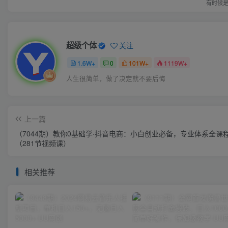
有时候
超级个体
关注
1.6W+
0
101W+
1119W+
人生很简单，做了决定就不要后悔
上一篇
（7044期）教你0基础学·抖音电商：小白创业必备，专业体系全课
（281节视频课）
相关推荐