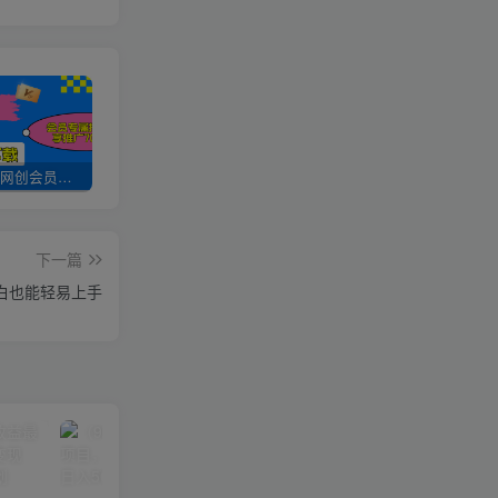
加入UU云网创会员，全站资源免费学习。
UU云网创【VIP会员专属交流群】
加盟UU云网创，搭建同款项目资源站，实现日入2000+
下一篇
白也能轻易上手