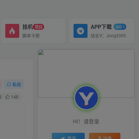
挂机
APP下载
项目
GO
脚本卡密
站长V：Jong3355
私信
8
148
HI！请登录
登录
注册