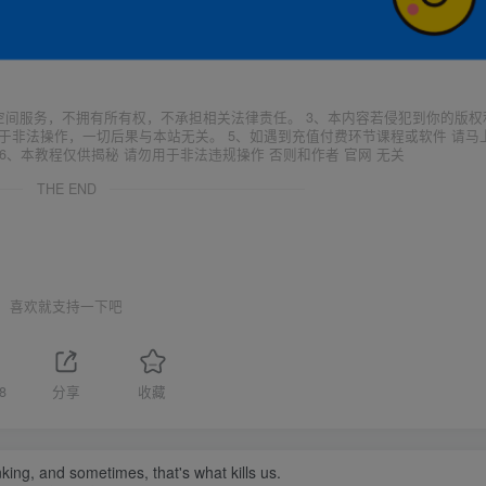
空间服务，不拥有所有权，不承担相关法律责任。 3、本内容若侵犯到你的版权
于非法操作，一切后果与本站无关。 5、如遇到充值付费环节课程或软件 请马
6、本教程仅供揭秘 请勿用于非法违规操作 否则和作者 官网 无关
THE END
喜欢就支持一下吧
8
分享
收藏
nking, and sometimes, that's what kills us.