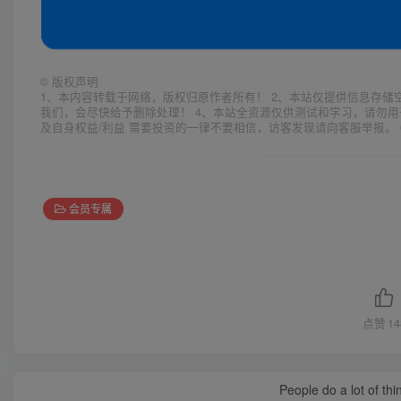
©
版权声明
1、本内容转载于网络，版权归原作者所有！ 2、本站仅提供信息存储
我们，会尽快给予删除处理！ 4、本站全资源仅供测试和学习，请勿用
及自身权益/利益 需要投资的一律不要相信，访客发现请向客服举报。 
会员专属
点赞
14
People do a lot of thi