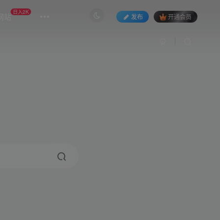
日入2K
网站
发布
开通会员