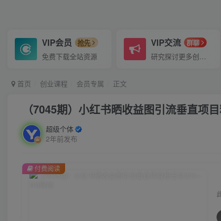
VIP会员
VIP交流
抢先
群聊
免费下载全站资源
研究探讨更多创业项目路子。
首页
创业课程
会员专属
正文
（7045期）小红书晒收益图引流垂直项目粉
超级个体
2年前发布
付费阅读