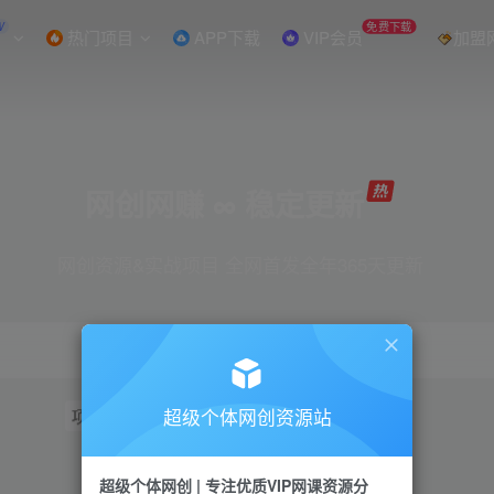
W
免费下载
热门项目
APP下载
VIP会员
加盟
网创网赚 ∞ 稳定更新
网创资源&实战项目 全网首发全年365天更新
超级个体网创资源站
项目
抖音
引流
短视频
小红书
视频号
超级个体网创 | 专注优质VIP网课资源分