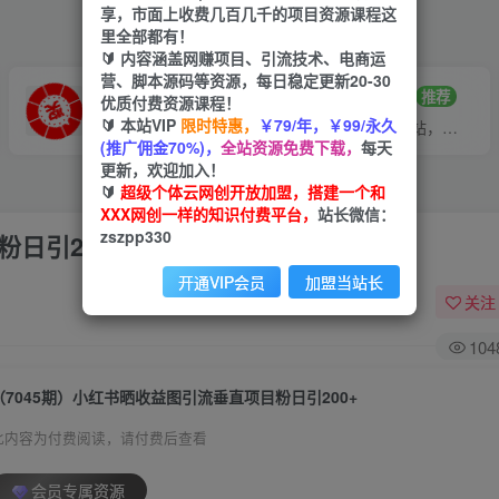
享，市面上收费几百几千的项目资源课程这
里全部都有！
🔰 内容涵盖网赚项目、引流技术、电商运
营、脚本源码等资源，每日稳定更新20-30
VIP推广
招募站长
70%分佣
推荐
优质付费资源课程！
🔰 本站VIP
限时特惠，
￥79/年，￥99/永久
会员专属推广链接
搭建同款网站，自己当老板
(推广佣金70%)，
全站资源免费下载，
每天
更新，欢迎加入！
🔰
超级个体云网创开放加盟，搭建一个和
XXX网创一样的知识付费平台，
站长微信：
zszpp330
日引200+
开通VIP会员
加盟当站长
关注
104
（7045期）小红书晒收益图引流垂直项目粉日引200+
此内容为付费阅读，请付费后查看
会员专属资源