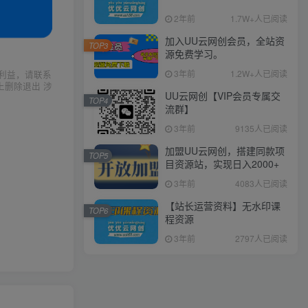
2年前
1.7W+人已阅读
加入UU云网创会员，全站资
TOP3
源免费学习。
3年前
1.2W+人已阅读
利益，请联系
上删除退出 涉
UU云网创【VIP会员专属交
TOP4
流群】
3年前
9135人已阅读
加盟UU云网创，搭建同款项
TOP5
目资源站，实现日入2000+
3年前
4083人已阅读
【站长运营资料】无水印课
TOP6
程资源
3年前
2797人已阅读