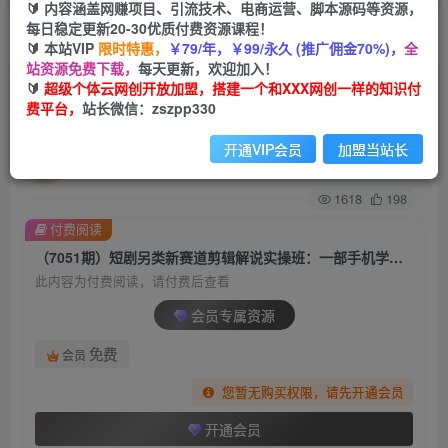
🔰 内容涵盖网赚项目、引流技术、电商运营、脚本源码等资源，
每日稳定更新20-30优质付费资源课程！
首页
创业课程
会员专属
正文
🔰 本站VIP
限时特惠，
￥79/年，￥99/永久 (推广佣金70%)，
全
站资源免费下载，
每天更新，欢迎加入！
（7051期）短剧另类新赛道剪辑解说实操班：一
🔰
超级个体云网创开放加盟，搭建一个和XXX网创一样的知识付
费平台，
站长微信：zszpp330
部手机学习短剧账号运营（29节 价值500）
开通VIP会员
加盟当站长
超级个体
关注
私信
2年前发布
1618
198
付费阅读
（7051期）短剧另类新赛道剪辑解说实操班：一部手机学习短剧账号运营（29节 价值500）
此内容为付费阅读，请付费后查看
会员专属资源
免费
会员
您暂无购买权限，请先开通会员
开通会员