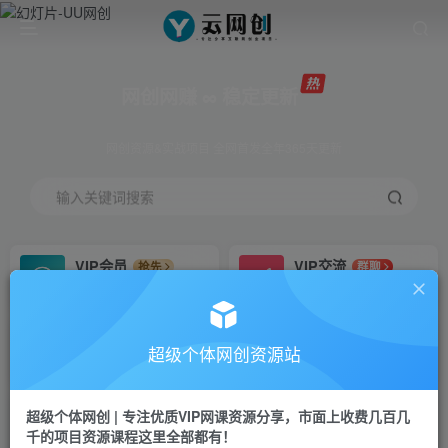
网创网赚 ∞ 稳定更新
网创资源&实战项目 全网首发全年365天更新
输入关键词搜索
VIP会员
VIP交流
抢先
群聊
免费下载全站资源
研究探讨更多创业项目路子。
VIP推广
招募站长
70%分佣
推荐
超级个体网创资源站
会员专属推广链接
搭建同款网站，自己当老板
超级个体网创 | 专注优质VIP网课资源分享，市面上收费几百几
挂机
APP下载
项目
GO
千的项目资源课程这里全部都有！
脚本卡密
站长V：Jong3355