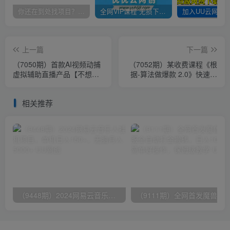
你还在到处找项目？还在当韭菜？我靠卖项目一个月收入5万+，曾经我也是个失败者。
全网VIP课程 无损下载~
上一篇
下一篇
（7050期）首款AI视频动捕
（7052期）某收费课程《根
虚拟辅助直播产品【不想真
据-算法做爆款 2.0》快速起
人出镜就用虚拟形象替代】
号的秘籍，短视频运营杀手
锏
相关推荐
（9448期）2024网易云音乐人挂机项目，单机日入150+，无脑月入5000+