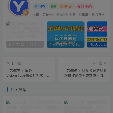
1.6W+
0
101W+
1119W+
人生，总会有不期而遇的温暖，和生生不息的希望
你还在到处找项目？还在当韭菜？我靠卖项目一个月收入5万+，曾经我也是个失败者。
全网VIP课程 无损下载~
上一篇
下一篇
（7057期）国外
（7059期）拼多多截流创业
VisionsTube搬砖挂机项目，
粉操作简单无成本单日引流
号称单号一天15美金【详细
200+
玩法教程】
相关推荐