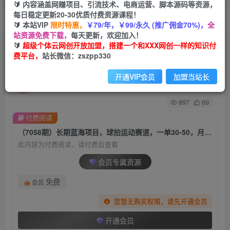
🔰 内容涵盖网赚项目、引流技术、电商运营、脚本源码等资源，
每日稳定更新20-30优质付费资源课程！
首页
创业课程
会员专属
正文
🔰 本站VIP
限时特惠，
￥79/年，￥99/永久 (推广佣金70%)，
全
站资源免费下载，
每天更新，欢迎加入！
（7058期）长期蓝海项目，球拍运动赛道，一单
🔰
超级个体云网创开放加盟，搭建一个和XXX网创一样的知识付
费平台，
站长微信：zszpp330
30-50，月入2W，小白轻松上手。
开通VIP会员
加盟当站长
超级个体
关注
私信
2年前发布
897
69
付费阅读
（7058期）长期蓝海项目，球拍运动赛道，一单30-50，月入2W，小白轻松上手。
此内容为付费阅读，请付费后查看
会员专属资源
免费
会员
您暂无购买权限，请先开通会员
开通会员