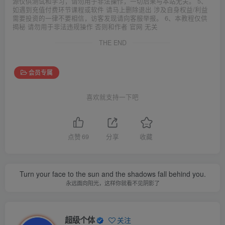
源仅供测试和学习，请勿用于非法操作，一切后果与本站无关。 5、
如遇到充值付费环节课程或软件 请马上删除退出 涉及自身权益/利益
需要投资的一律不要相信，访客发现请向客服举报。 6、本教程仅供
揭秘 请勿用于非法违规操作 否则和作者 官网 无关
THE END
会员专属
喜欢就支持一下吧
点赞
69
分享
收藏
Turn your face to the sun and the shadows fall behind you.
永远面向阳光，这样你就看不见阴影了
超级个体
关注