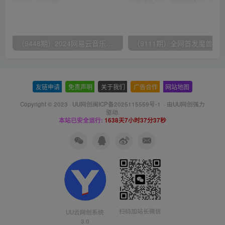
（9448期）2024网易云音乐人挂机项目，单机日入150+，无脑月入5000+
友链申请
-
免责声明
-
关于我们
-
广告合作
-
网站地图
Copyright © 2023 ·
UU网创闽ICP备2025115559号-1
· 由
UU网创
强力
驱动.
本站已安全运行:
1638天7小时37分37秒
扫码加站长微信
UU云网创系统
3.0