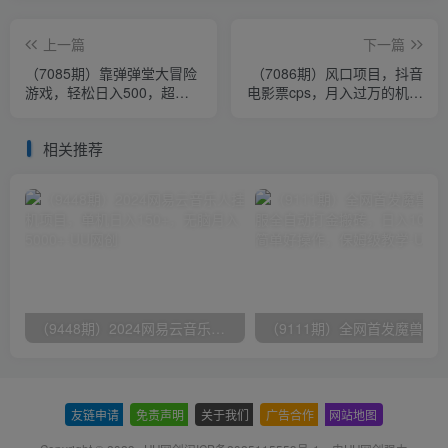
上一篇
下一篇
（7085期）靠弹弹堂大冒险
（7086期）风口项目，抖音
游戏，轻松日入500，超蓝
电影票cps，月入过万的机会
海项目，无脑搬运，多种变
来啦
现
相关推荐
（9448期）2024网易云音乐人挂机项目，单机日入150+，无脑月入5000+
友链申请
-
免责声明
-
关于我们
-
广告合作
-
网站地图