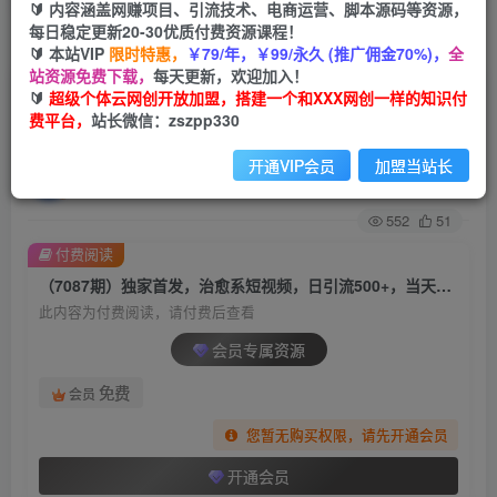
🔰 内容涵盖网赚项目、引流技术、电商运营、脚本源码等资源，
每日稳定更新20-30优质付费资源课程！
首页
创业课程
会员专属
正文
🔰 本站VIP
限时特惠，
￥79/年，￥99/永久 (推广佣金70%)，
全
站资源免费下载，
每天更新，欢迎加入！
（7087期）独家首发，治愈系短视频，日引流
🔰
超级个体云网创开放加盟，搭建一个和XXX网创一样的知识付
费平台，
站长微信：zszpp330
500+，当天变现，小白轻松月入过万首选…
开通VIP会员
加盟当站长
超级个体
关注
私信
2年前发布
552
51
付费阅读
（7087期）独家首发，治愈系短视频，日引流500+，当天变现，小白轻松月入过万首选…
此内容为付费阅读，请付费后查看
会员专属资源
免费
会员
您暂无购买权限，请先开通会员
开通会员