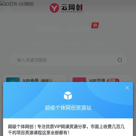
网创网赚 ∞ 稳定更新
网创资源&实战项目 全网首发全年365天更新
输入关键词搜索
VIP会员
VIP交流
抢先
群聊
免费下载全站资源
研究探讨更多创业项目路子。
VIP推广
招募站长
70%分佣
推荐
超级个体网创资源站
会员专属推广链接
搭建同款网站，自己当老板
超级个体网创 | 专注优质VIP网课资源分享，市面上收费几百几
挂机
APP下载
项目
GO
千的项目资源课程这里全部都有！
脚本卡密
站长V：Jong3355