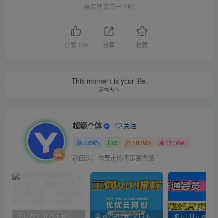
喜欢就支持一下吧
点赞
155
分享
收藏
This moment is your life.
活在当下
超级个体
关注
1.6W+
0
101W+
1119W+
别回头，你要走的不是那条路
你还在到处找项目？还在当韭菜？我靠卖项目一个月收入5万+，曾经我也是个失败者。
全网VIP课程 无损下载~