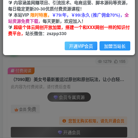
🔰 内容涵盖网赚项目、引流技术、电商运营、脚本源码等资源，
每日稳定更新20-30优质付费资源课程！
首页
创业课程
会员专属
正文
🔰 本站VIP
限时特惠，
￥79/年，￥99/永久 (推广佣金70%)，
全
站资源免费下载，
每天更新，欢迎加入！
（7090期）美女号最新搬运过原创和原创玩法，
🔰
超级个体云网创开放加盟，搭建一个和XXX网创一样的知识付
费平台，
站长微信：zszpp330
让小白轻松日入上千+
开通VIP会员
加盟当站长
超级个体
关注
私信
2年前发布
1279
155
付费阅读
（7090期）美女号最新搬运过原创和原创玩法，让小白轻松日入上千+
此内容为付费阅读，请付费后查看
会员专属资源
免费
会员
您暂无购买权限，请先开通会员
开通会员