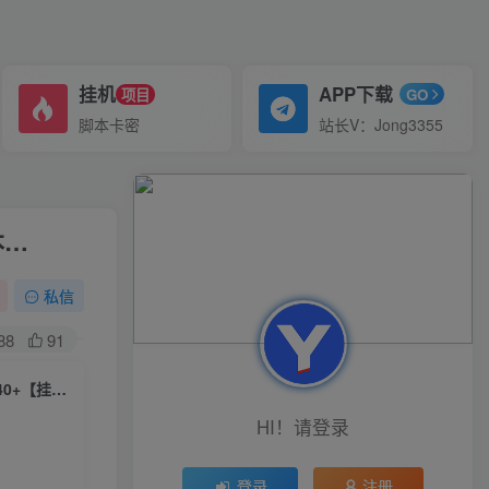
挂机
APP下载
项目
GO
脚本卡密
站长V：Jong3355
本…
私信
88
91
（7091期）最新工作室内部项目海外全自动无限撸美金项目，单窗口一天40+【挂机脚本…
HI！请登录
登录
注册