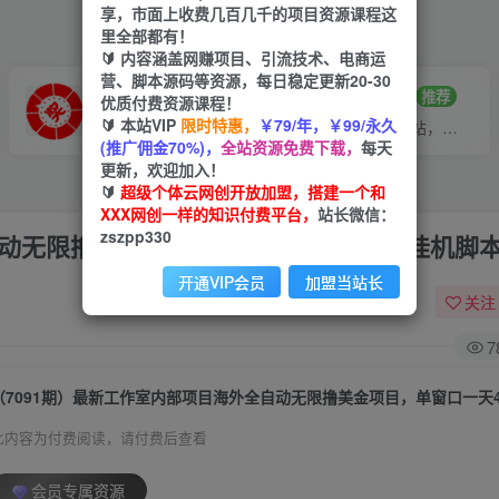
享，市面上收费几百几千的项目资源课程这
里全部都有！
🔰 内容涵盖网赚项目、引流技术、电商运
营、脚本源码等资源，每日稳定更新20-30
VIP推广
招募站长
70%分佣
推荐
优质付费资源课程！
🔰 本站VIP
限时特惠，
￥79/年，￥99/永久
会员专属推广链接
搭建同款网站，自己当老板
(推广佣金70%)，
全站资源免费下载，
每天
更新，欢迎加入！
🔰
超级个体云网创开放加盟，搭建一个和
XXX网创一样的知识付费平台，
站长微信：
zszpp330
自动无限撸美金项目，单窗口一天40+【挂机脚
开通VIP会员
加盟当站长
关注
7
此内容为付费阅读，请付费后查看
会员专属资源