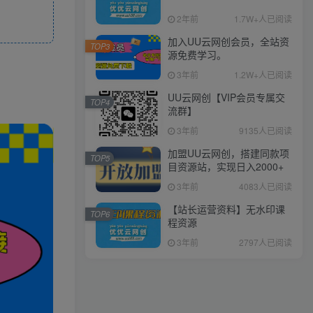
2年前
1.7W+人已阅读
加入UU云网创会员，全站资
TOP3
源免费学习。
3年前
1.2W+人已阅读
UU云网创【VIP会员专属交
TOP4
流群】
3年前
9135人已阅读
加盟UU云网创，搭建同款项
TOP5
目资源站，实现日入2000+
3年前
4083人已阅读
【站长运营资料】无水印课
TOP6
程资源
3年前
2797人已阅读