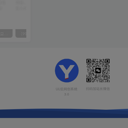
（10163期）快手掘金撸收益最新技术，高收益玩法，单日变现500+，小白必备项目
（9934期）24h无人直播支付宝项目，最新带货玩法，纯躺赚实测日入500+
扫码加站长微信
UU云网创系统
3.0