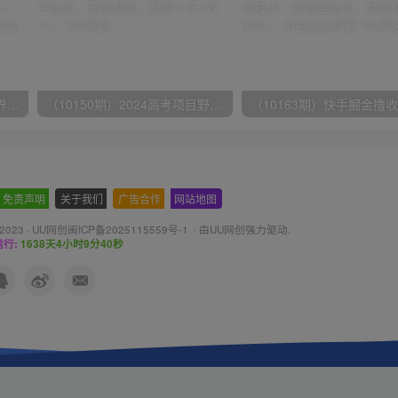
（9111期）全网首发魔兽世界美服全自动打金搬砖，日入1000+，简单好操作，保姆级教学
（10150期）2024高考项目野路子玩法，无限裂变，最高一天1W＋！
免责声明
-
关于我们
-
广告合作
-
网站地图
 2023 ·
UU网创闽ICP备2025115559号-1
· 由
UU网创
强力驱动.
行:
1638天4小时9分41秒