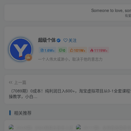
Someone to love, som
有
超级个体
关注
1.6W+
0
101W+
1119W+
一个人伟大或渺小，取决于他的意志力
上一篇
（7089期）0成本！纯利润日入600+，淘宝虚拟项目从0-1全套课
操教学，小白…
相关推荐