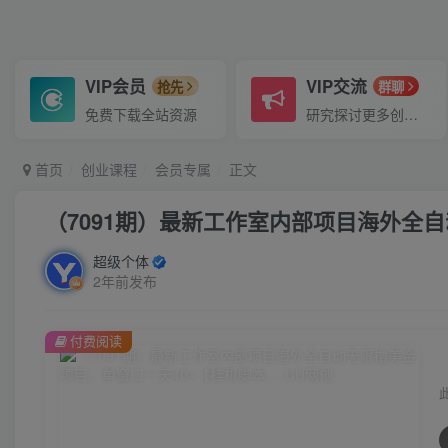
VIP会员
VIP交流
抢先
群聊
免费下载全站资源
研究探讨更多创业项目路子。
首页
创业课程
会员专属
正文
（7091期）最新工作室内部项目海外全
超级个体
2年前发布
付费阅读