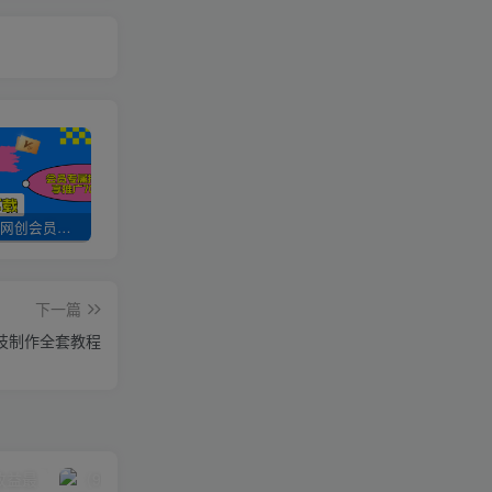
加入UU云网创会员，全站资源免费学习。
UU云网创【VIP会员专属交流群】
加盟UU云网创，搭建同款项目资源站，实现日入2000+
下一篇
科技制作全套教程