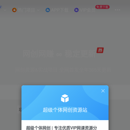
W
免费下载
热门项目
APP下载
VIP会员
网创网赚 ∞ 稳定更新
网创资源&实战项目 全网首发全年365天更新
超级个体网创资源站
项目
抖音
引流
短视频
小红书
视频号
超级个体网创 | 专注优质VIP网课资源分