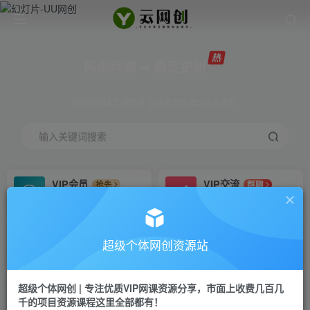
网创网赚 ∞ 稳定更新
网创资源&实战项目 全网首发全年365天更新
输入关键词搜索
VIP会员
VIP交流
抢先
群聊
免费下载全站资源
研究探讨更多创业项目路子。
VIP推广
招募站长
70%分佣
推荐
超级个体网创资源站
会员专属推广链接
搭建同款网站，自己当老板
超级个体网创 | 专注优质VIP网课资源分享，市面上收费几百几
挂机
APP下载
项目
GO
千的项目资源课程这里全部都有！
脚本卡密
站长V：Jong3355