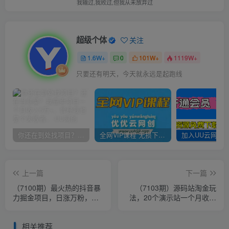
我输过,我败过,但我从未放弃过
超级个体
关注
1.6W+
0
101W+
1119W+
只要还有明天，今天就永远是起跑线
你还在到处找项目？还在当韭菜？我靠卖项目一个月收入5万+，曾经我也是个失败者。
全网VIP课程 无损下载~
上一篇
下一篇
（7100期）最火热的抖音暴
（7103期）源码站淘金玩
力掘金项目，日涨万粉，多
法，20个演示站一个月收入
种变现方式，一单变现可达
近1.5W带实操
500+
相关推荐