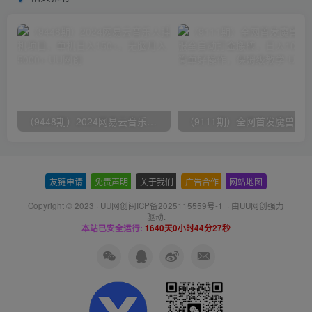
（9448期）2024网易云音乐人挂机项目，单机日入150+，无脑月入5000+
友链申请
-
免责声明
-
关于我们
-
广告合作
-
网站地图
Copyright © 2023 ·
UU网创闽ICP备2025115559号-1
· 由
UU网创
强力
驱动.
本站已安全运行:
1640天0小时44分27秒