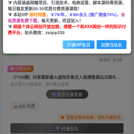
🔰 内容涵盖网赚项目、引流技术、电商运营、脚本源码等资源，
每日稳定更新20-30优质付费资源课程！
首页
创业课程
会员专属
正文
🔰 本站VIP
限时特惠，
￥79/年，￥99/永久 (推广佣金70%)，
全
站资源免费下载，
每天更新，欢迎加入！
（7102期）抖音最新最火虚拟形象无人直播整蛊
🔰
超级个体云网创开放加盟，搭建一个和XXX网创一样的知识付
费平台，
站长微信：zszpp330
玩法砸礼物教程（视频开播教程+全套工具
开通VIP会员
加盟当站长
超级个体
关注
私信
2年前发布
640
68
付费阅读
（7102期）抖音最新最火虚拟形象无人直播整蛊玩法砸礼物教程（视频开播教程+全套工具
此内容为付费阅读，请付费后查看
会员专属资源
免费
会员
您暂无购买权限，请先开通会员
开通会员