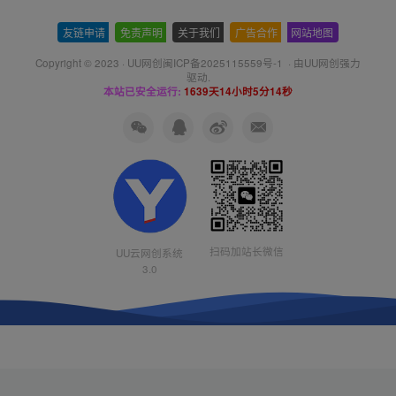
友链申请
-
免责声明
-
关于我们
-
广告合作
-
网站地图
Copyright © 2023 ·
UU网创闽ICP备2025115559号-1
· 由
UU网创
强力
驱动.
本站已安全运行:
1639天14小时5分14秒
扫码加站长微信
UU云网创系统
3.0