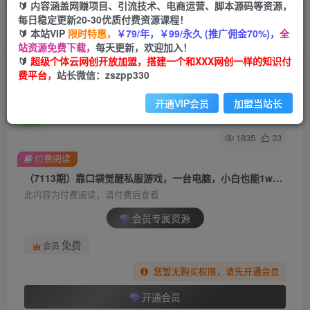
🔰 内容涵盖网赚项目、引流技术、电商运营、脚本源码等资源，
每日稳定更新20-30优质付费资源课程！
首页
创业课程
会员专属
正文
🔰 本站VIP
限时特惠，
￥79/年，￥99/永久 (推广佣金70%)，
全
站资源免费下载，
每天更新，欢迎加入！
（7113期）靠口袋觉醒私服游戏，一台电脑，小
🔰
超级个体云网创开放加盟，搭建一个和XXX网创一样的知识付
费平台，
站长微信：zszpp330
白也能1w+（教程+工具+资料）
开通VIP会员
加盟当站长
超级个体
关注
私信
2年前发布
1835
33
付费阅读
（7113期）靠口袋觉醒私服游戏，一台电脑，小白也能1w+（教程+工具+资料）
此内容为付费阅读，请付费后查看
会员专属资源
免费
会员
您暂无购买权限，请先开通会员
开通会员