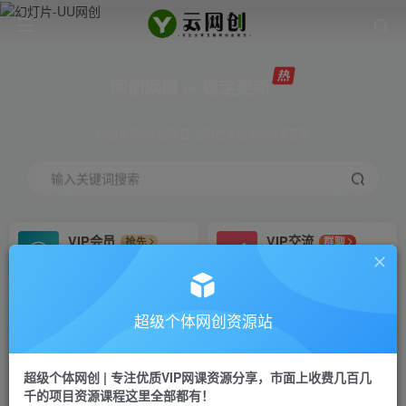
网创网赚 ∞ 稳定更新
网创资源&实战项目 全网首发全年365天更新
输入关键词搜索
VIP会员
VIP交流
抢先
群聊
免费下载全站资源
研究探讨更多创业项目路子。
VIP推广
招募站长
70%分佣
推荐
超级个体网创资源站
会员专属推广链接
搭建同款网站，自己当老板
超级个体网创 | 专注优质VIP网课资源分享，市面上收费几百几
挂机
APP下载
项目
GO
千的项目资源课程这里全部都有！
脚本卡密
站长V：Jong3355