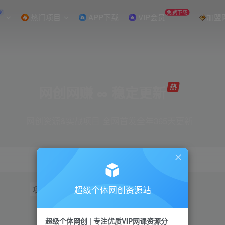
W
免费下载
热门项目
APP下载
VIP会员
加盟
网创网赚 ∞ 稳定更新
网创资源&实战项目 全网首发全年365天更新
超级个体网创资源站
项目
抖音
引流
短视频
小红书
视频号
超级个体网创 | 专注优质VIP网课资源分