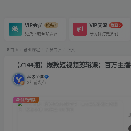
VIP会员
VIP交流
抢先
群聊
免费下载全站资源
研究探讨更多创业项目路子。
首页
创业课程
会员专属
正文
（7144期）爆款短视频剪辑课：百万主
超级个体
2年前发布
付费阅读