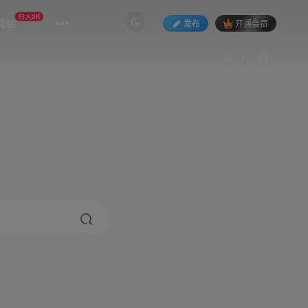
日入2K
网站
发布
开通会员