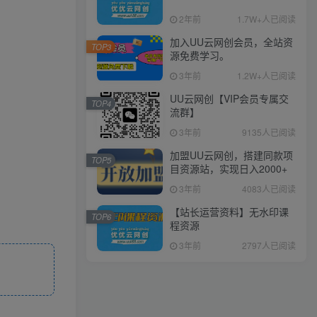
2年前
1.7W+人已阅读
加入UU云网创会员，全站资
TOP3
源免费学习。
3年前
1.2W+人已阅读
UU云网创【VIP会员专属交
TOP4
流群】
3年前
9135人已阅读
加盟UU云网创，搭建同款项
TOP5
目资源站，实现日入2000+
3年前
4083人已阅读
【站长运营资料】无水印课
TOP6
程资源
3年前
2797人已阅读