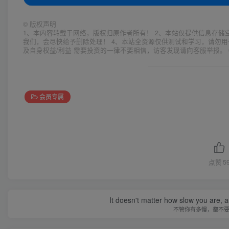
©
版权声明
1、本内容转载于网络，版权归原作者所有！ 2、本站仅提供信息存储
我们，会尽快给予删除处理！ 4、本站全资源仅供测试和学习，请勿用
及自身权益/利益 需要投资的一律不要相信，访客发现请向客服举报。 
会员专属
点赞
5
It doesn't matter how slow you are, as
不管你有多慢，都不