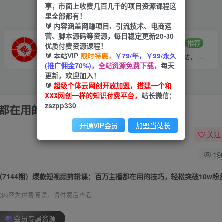
享，市面上收费几百几千的项目资源课程这
里全部都有！
🔰 内容涵盖网赚项目、引流技术、电商运
营、脚本源码等资源，每日稳定更新20-30
VIP推广
招募站长
70%分佣
推荐
优质付费资源课程！
🔰 本站VIP
限时特惠，
￥79/年，￥99/永久
会员专属推广链接
搭建同款网站，自己当老板
(推广佣金70%)，
全站资源免费下载，
每天
更新，欢迎加入！
🔰
超级个体云网创开放加盟，搭建一个和
XXX网创一样的知识付费平台，
站长微信：
zszpp330
播都在用的技巧，轻松突破10w粉丝
开通VIP会员
加盟当站长
关注
19
（7144期）爆款短视频剪辑课：百万主播都在用的技巧，轻松突破10w粉
此内容为付费阅读，请付费后查看
会员专属资源