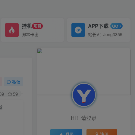
挂机
APP下载
项目
GO
脚本卡密
站长V：Jong3355
私信
69
59
丝
HI！请登录
登录
注册