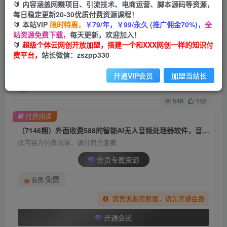
🔰 内容涵盖网赚项目、引流技术、电商运营、脚本源码等资源，
每日稳定更新20-30优质付费资源课程！
首页
创业课程
会员专属
正文
🔰 本站VIP
限时特惠，
￥79/年，￥99/永久 (推广佣金70%)，
全
站资源免费下载，
每天更新，欢迎加入！
（7146期）外面收费588的智能AI无人音频处理器
🔰
超级个体云网创开放加盟，搭建一个和XXX网创一样的知识付
费平台，
站长微信：zszpp330
软件，音频自动回复，自动讲解商品
开通VIP会员
加盟当站长
超级个体
关注
私信
2年前发布
546
152
付费阅读
（7146期）外面收费588的智能AI无人音频处理器软件，音频自动回复，自动讲解商品
此内容为付费阅读，请付费后查看
会员专属资源
免费
会员
您暂无购买权限，请先开通会员
开通会员