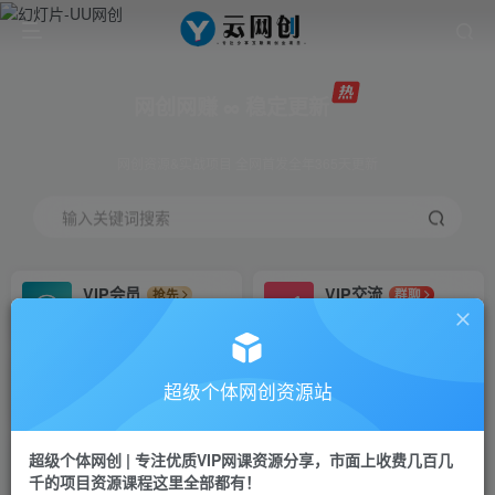
网创网赚 ∞ 稳定更新
网创资源&实战项目 全网首发全年365天更新
输入关键词搜索
VIP会员
VIP交流
抢先
群聊
免费下载全站资源
研究探讨更多创业项目路子。
VIP推广
招募站长
70%分佣
推荐
超级个体网创资源站
会员专属推广链接
搭建同款网站，自己当老板
超级个体网创 | 专注优质VIP网课资源分享，市面上收费几百几
挂机
APP下载
项目
GO
千的项目资源课程这里全部都有！
脚本卡密
站长V：Jong3355