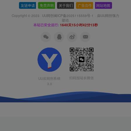
友链申请
-
免责声明
-
关于我们
-
广告合作
-
网站地图
Copyright © 2023 ·
UU网创闽ICP备2025115559号-1
· 由
UU网创
强力
驱动.
本站已安全运行:
1640天15小时42分13秒
扫码加站长微信
UU云网创系统
3.0