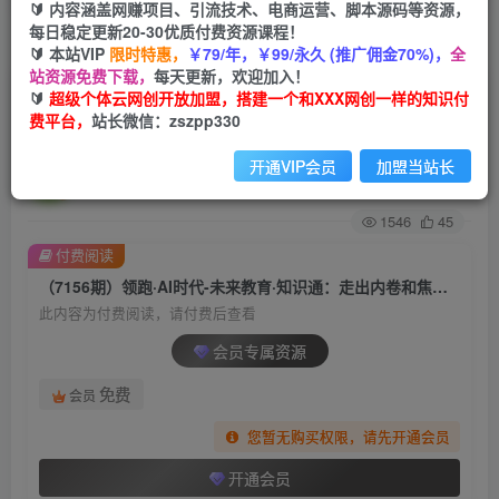
🔰 内容涵盖网赚项目、引流技术、电商运营、脚本源码等资源，
每日稳定更新20-30优质付费资源课程！
首页
创业课程
会员专属
正文
🔰 本站VIP
限时特惠，
￥79/年，￥99/永久 (推广佣金70%)，
全
站资源免费下载，
每天更新，欢迎加入！
（7156期）领跑·AI时代-未来教育·知识通：走出内
🔰
超级个体云网创开放加盟，搭建一个和XXX网创一样的知识付
费平台，
站长微信：zszpp330
卷和焦虑，面向未来做教育
开通VIP会员
加盟当站长
超级个体
关注
私信
2年前发布
1546
45
付费阅读
（7156期）领跑·AI时代-未来教育·知识通：走出内卷和焦虑，面向未来做教育
此内容为付费阅读，请付费后查看
会员专属资源
免费
会员
您暂无购买权限，请先开通会员
开通会员