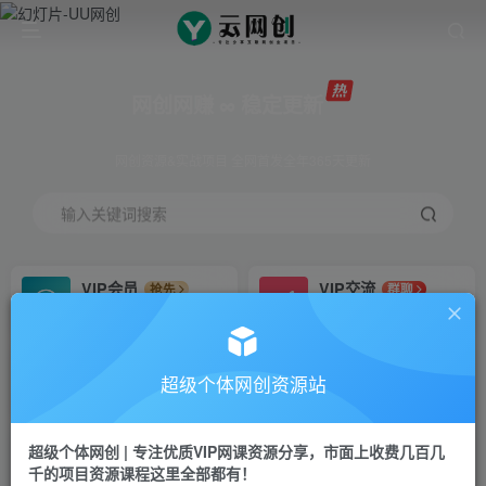
网创网赚 ∞ 稳定更新
网创资源&实战项目 全网首发全年365天更新
输入关键词搜索
VIP会员
VIP交流
抢先
群聊
免费下载全站资源
研究探讨更多创业项目路子。
VIP推广
招募站长
70%分佣
推荐
超级个体网创资源站
会员专属推广链接
搭建同款网站，自己当老板
超级个体网创 | 专注优质VIP网课资源分享，市面上收费几百几
挂机
APP下载
项目
GO
千的项目资源课程这里全部都有！
脚本卡密
站长V：Jong3355