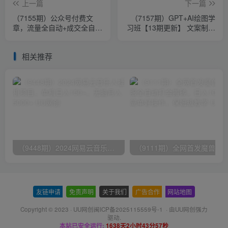
上一篇
下一篇
（7155期）公众号付费文
（7157期）GPT+AI绘图学
章，流量全自动+成交全自动
习班【13期更新】 文案制作
保姆级傻瓜式玩法
爆款小红书推文、AI换脸、
客服话术
相关推荐
（9448期）2024网易云音乐人挂机项目，单机日入150+，无脑月入5000+
友链申请
-
免责声明
-
关于我们
-
广告合作
-
网站地图
Copyright © 2023 ·
UU网创闽ICP备2025115559号-1
· 由
UU网创
强力
驱动.
本站已安全运行:
1638天2小时43分58秒