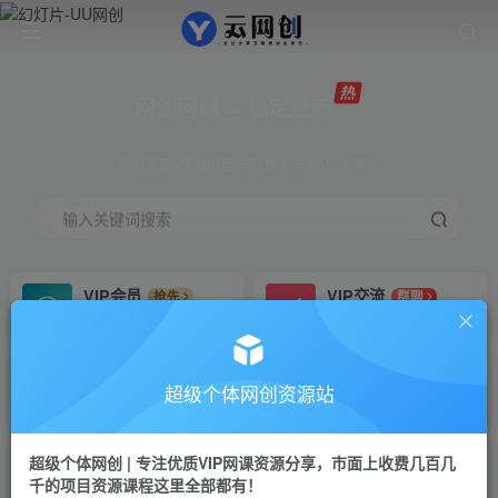
网创网赚 ∞ 稳定更新
网创资源&实战项目 全网首发全年365天更新
输入关键词搜索
VIP会员
VIP交流
抢先
群聊
免费下载全站资源
研究探讨更多创业项目路子。
VIP推广
招募站长
70%分佣
推荐
超级个体网创资源站
会员专属推广链接
搭建同款网站，自己当老板
超级个体网创 | 专注优质VIP网课资源分享，市面上收费几百几
挂机
APP下载
项目
GO
千的项目资源课程这里全部都有！
脚本卡密
站长V：Jong3355