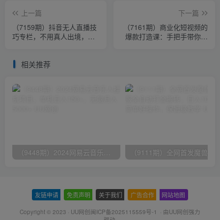
上一篇
下一篇
（7159期）抖音无人直播技
（7161期）商业化短视频的
巧专栏，不用真人出境，小
爆款打造课：手把手带你揭
白轻松上手（27节）
秘爆款短视频的底层逻辑（9
节课）
相关推荐
（9448期）2024网易云音乐人挂机项目，单机日入150+，无脑月入5000+
友链申请
-
免责声明
-
关于我们
-
广告合作
-
网站地图
Copyright © 2023 ·
UU网创闽ICP备2025115559号-1
· 由
UU网创
强力
驱动.