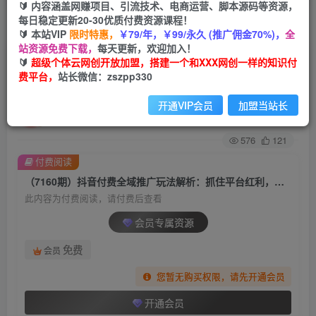
🔰 内容涵盖网赚项目、引流技术、电商运营、脚本源码等资源，
每日稳定更新20-30优质付费资源课程！
首页
创业课程
会员专属
正文
🔰 本站VIP
限时特惠，
￥79/年，￥99/永久 (推广佣金70%)，
全
站资源免费下载，
每天更新，欢迎加入！
（7160期）抖音付费全域推广玩法解析：抓住平
🔰
超级个体云网创开放加盟，搭建一个和XXX网创一样的知识付
费平台，
站长微信：zszpp330
台红利，小付费撬动大流量（9节课）
开通VIP会员
加盟当站长
超级个体
关注
私信
2年前发布
576
121
付费阅读
（7160期）抖音付费全域推广玩法解析：抓住平台红利，小付费撬动大流量（9节课）
此内容为付费阅读，请付费后查看
会员专属资源
免费
会员
您暂无购买权限，请先开通会员
开通会员