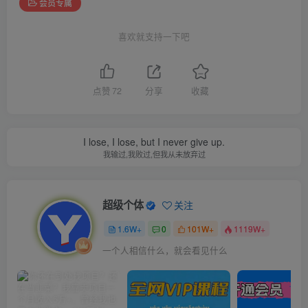
会员专属
喜欢就支持一下吧
点赞
72
分享
收藏
I lose, I lose, but I never give up.
我输过,我败过,但我从未放弃过
超级个体
关注
1.6W+
0
101W+
1119W+
一个人相信什么，就会看见什么