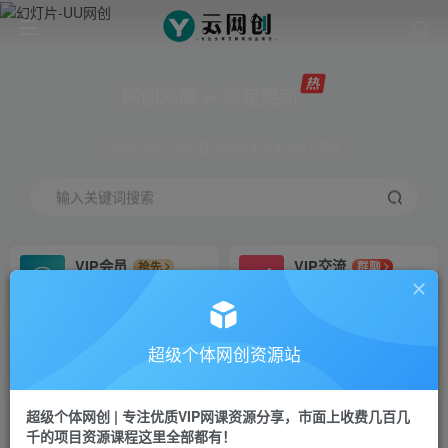
网创网赚 ∞ 稳定更新
网创资源&实战项目 全网首发全年365天更新
输入关键词搜索
VIP会员
VIP交流
抢先
群聊
免费下载全站资源
研究探讨更多创业项目路子。
VIP推广
招募站长
70%分佣
推荐
超级个体网创资源站
会员专属推广链接
搭建同款网站，自己当老板
超级个体网创 | 专注优质VIP网课资源分享，市面上收费几百几
挂机
APP下载
项目
GO
千的项目资源课程这里全部都有！
脚本卡密
站长V：Jong3355