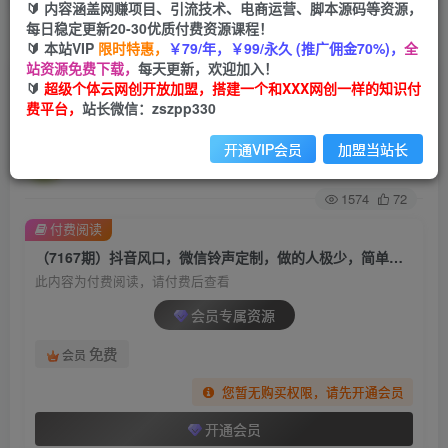
🔰 内容涵盖网赚项目、引流技术、电商运营、脚本源码等资源，
每日稳定更新20-30优质付费资源课程！
首页
创业课程
会员专属
正文
🔰 本站VIP
限时特惠，
￥79/年，￥99/永久 (推广佣金70%)，
全
站资源免费下载，
每天更新，欢迎加入！
（7167期）抖音风口，微信铃声定制，做的人极
🔰
超级个体云网创开放加盟，搭建一个和XXX网创一样的知识付
费平台，
站长微信：zszpp330
少，简单无脑不需要自己会制作，每天…
开通VIP会员
加盟当站长
超级个体
关注
私信
2年前发布
1574
72
付费阅读
（7167期）抖音风口，微信铃声定制，做的人极少，简单无脑不需要自己会制作，每天…
此内容为付费阅读，请付费后查看
会员专属资源
免费
会员
您暂无购买权限，请先开通会员
开通会员