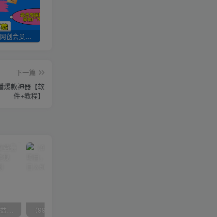
加入UU云网创会员，全站资源免费学习。
UU云网创【VIP会员专属交流群】
加盟UU云网创，搭建同款项目资源站，实现日入2000+
下一篇
播爆款神器【软
件+教程】
（10163期）快手掘金撸收益最新技术，高收益玩法，单日变现500+，小白必备项目
（9934期）24h无人直播支付宝项目，最新带货玩法，纯躺赚实测日入500+