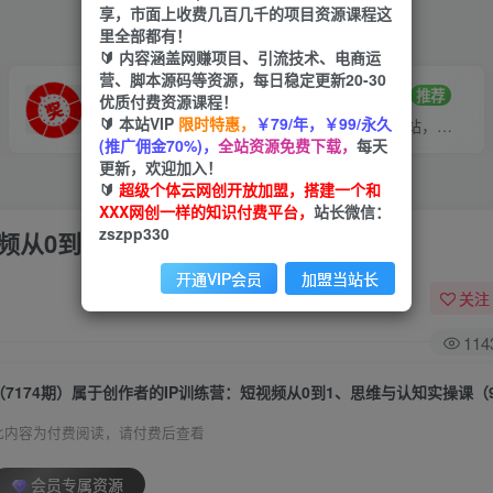
享，市面上收费几百几千的项目资源课程这
里全部都有！
🔰 内容涵盖网赚项目、引流技术、电商运
营、脚本源码等资源，每日稳定更新20-30
VIP推广
招募站长
70%分佣
推荐
优质付费资源课程！
🔰 本站VIP
限时特惠，
￥79/年，￥99/永久
会员专属推广链接
搭建同款网站，自己当老板
(推广佣金70%)，
全站资源免费下载，
每天
更新，欢迎加入！
🔰
超级个体云网创开放加盟，搭建一个和
XXX网创一样的知识付费平台，
站长微信：
zszpp330
视频从0到1、思维与认知实操课（9节课）
开通VIP会员
加盟当站长
关注
114
（7174期）属于创作者的IP训练营：短视频从0到1、思维与认知实操课（
此内容为付费阅读，请付费后查看
会员专属资源