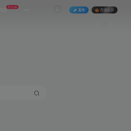
日入2K
网站
发布
开通会员