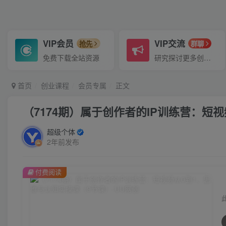
VIP会员
VIP交流
抢先
群聊
免费下载全站资源
研究探讨更多创业项目路子。
首页
创业课程
会员专属
正文
（7174期）属于创作者的IP训练营：短
超级个体
2年前发布
付费阅读