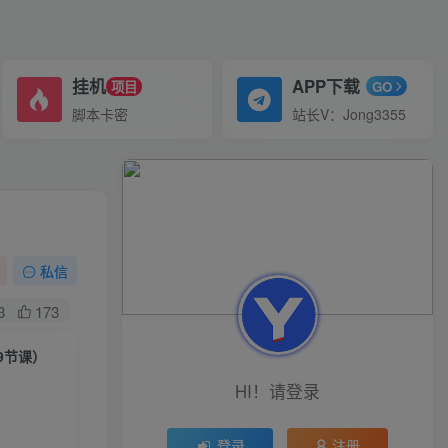
挂机
APP下载
项目
GO
脚本卡密
站长V：Jong3355
私信
3
173
9节课）
HI！请登录
登录
注册