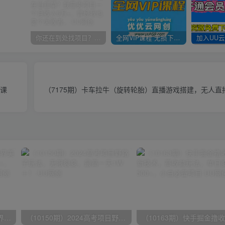
你还在到处找项目？还在当韭菜？我靠卖项目一个月收入5万+，曾经我也是个失败者。
全网VIP课程 无损下载~
统课
（7175期）卡车拉牛（旋转轮胎）直播游戏搭建，无人直
（9111期）全网首发魔兽世界美服全自动打金搬砖，日入1000+，简单好操作，保姆级教学
（10150期）2024高考项目野路子玩法，无限裂变，最高一天1W＋！