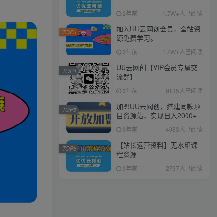
2年前
1.7W+人已阅读
加入UU云网创会员，全站资
TOP3
源免费学习。
3年前
1.2W+人已阅读
UU云网创【VIP会员专属交
TOP4
流群】
3年前
9135人已阅读
加盟UU云网创，搭建同款项
TOP5
目资源站，实现日入2000+
3年前
4083人已阅读
【站长运营资料】无水印课
TOP6
程资源
3年前
2797人已阅读