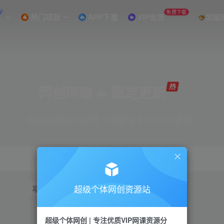
W
免费下载
热门项目
APP下载
VIP会员
加盟
网创网赚 ∞ 稳定更新
网创资源&实战项目 全网首发全年365天更新
超级个体网创资源站
项目
抖音
引流
短视频
小红书
视频号
超级个体网创 | 专注优质VIP网课资源分