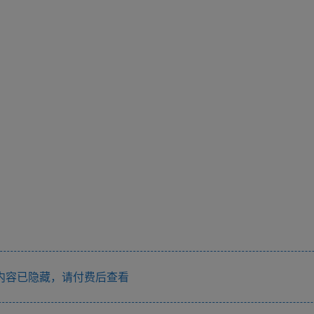
内容已隐藏，请付费后查看