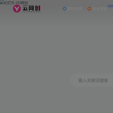
NE
网站首页
创业课程
输入关键词搜索