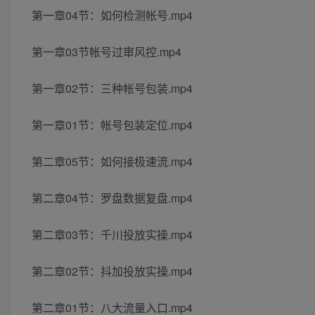
第一章04节：如何检测帐号.mp4
第一章03节帐号过审风控.mp4
第一章02节：三种帐号包装.mp4
第一章01节：帐号包装定位.mp4
第二章05节：如何接极速流.mp4
第二章04节：罗盘数据复盘.mp4
第二章03节：千川投放实操.mp4
第二章02节：抖加投放实操.mp4
第二章01节：八大流量入口.mp4