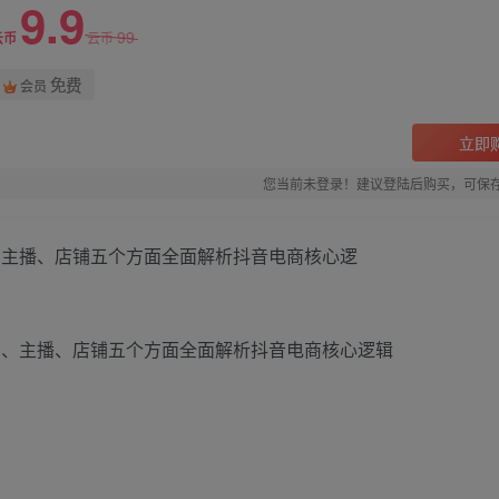
9.9
99
云币
云币
免费
会员
立即
您当前未登录！建议登陆后购买，可保
、主播、店铺五个方面全面解析抖音电商核心逻