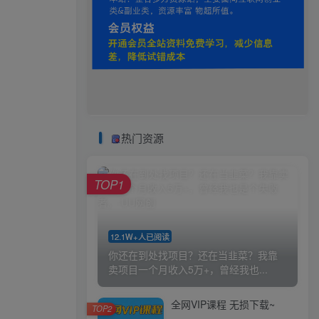
热门资源
TOP1
12.1W+人已阅读
你还在到处找项目？还在当韭菜？我靠
卖项目一个月收入5万+，曾经我也...
全网VIP课程 无损下载~
TOP2