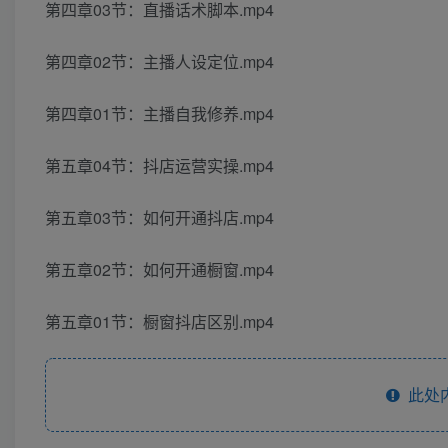
第四章03节：直播话术脚本.mp4
第四章02节：主播人设定位.mp4
第四章01节：主播自我修养.mp4
第五章04节：抖店运营实操.mp4
第五章03节：如何开通抖店.mp4
第五章02节：如何开通橱窗.mp4
第五章01节：橱窗抖店区别.mp4
此处