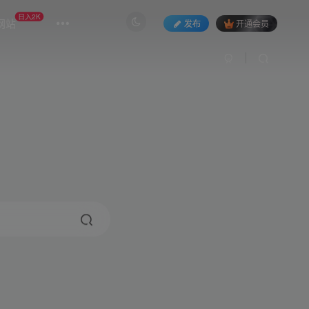
日入2K
网站
发布
开通会员