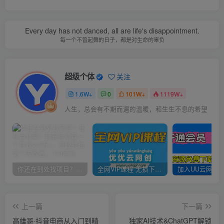
Every day has not danced, all are life's disappointment.
每一个不曾起舞的日子，都是对生命的辜负
超级个体
关注
1.6W+
0
101W+
1119W+
人生，总会有不期而遇的温暖，和生生不息的希望
你还在到处找项目？还在当韭菜？我靠卖项目一个月收入5万+，曾经我也是个失败者。
全网VIP课程 无损下载~
上一篇
下一篇
高雄哥·抖音电商从入门到精
独家AI技术&ChatGPT解锁