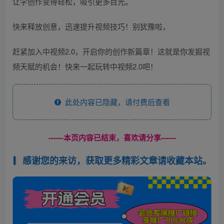
让学创作变得轻松，吸引更多目光。
快来释放创意，迅速提升视频技巧！别犹豫啦，
赶紧加入中视频2.0，开启你的创作新篇章！这就是你发掘视
频天赋的机会！快来一起玩转中视频2.0吧！
此处内容已隐藏，请付费后查看
------本页内容已结束，喜欢请分享------
感谢您的来访，获取更多精彩文章请收藏本站。