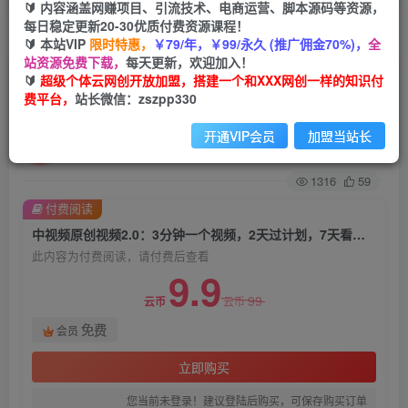
🔰 内容涵盖网赚项目、引流技术、电商运营、脚本源码等资源，
每日稳定更新20-30优质付费资源课程！
首页
创业课程
会员免费
正文
🔰 本站VIP
限时特惠，
￥79/年，￥99/永久 (推广佣金70%)，
全
站资源免费下载，
每天更新，欢迎加入！
中视频原创视频2.0：3分钟一个视频，2天过计
🔰
超级个体云网创开放加盟，搭建一个和XXX网创一样的知识付
费平台，
站长微信：zszpp330
划，7天看效果【揭秘】
开通VIP会员
加盟当站长
超级个体
关注
私信
2年前发布
1316
59
付费阅读
中视频原创视频2.0：3分钟一个视频，2天过计划，7天看效果【揭秘】
此内容为付费阅读，请付费后查看
9.9
99
云币
云币
免费
会员
立即购买
您当前未登录！建议登陆后购买，可保存购买订单