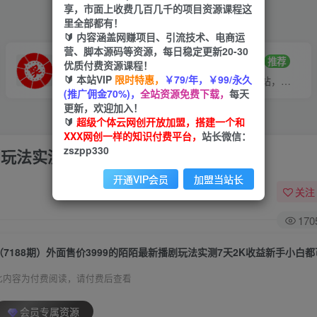
享，市面上收费几百几千的项目资源课程这
里全部都有！
🔰 内容涵盖网赚项目、引流技术、电商运
营、脚本源码等资源，每日稳定更新20-30
VIP推广
招募站长
70%分佣
推荐
优质付费资源课程！
🔰 本站VIP
限时特惠，
￥79/年，￥99/永久
会员专属推广链接
搭建同款网站，自己当老板
(推广佣金70%)，
全站资源免费下载，
每天
更新，欢迎加入！
🔰
超级个体云网创开放加盟，搭建一个和
XXX网创一样的知识付费平台，
站长微信：
zszpp330
播剧玩法实测7天2K收益新手小白都可操作
开通VIP会员
加盟当站长
关注
170
（7188期）外面售价3999的陌陌最新播剧玩法实测7天2K收益新手小白
此内容为付费阅读，请付费后查看
会员专属资源