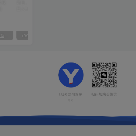
（10163期）快手掘金撸收益最新技术，高收益玩法，单日变现500+，小白必备项目
（9934期）24h无人直播支付宝项目，最新带货玩法，纯躺赚实测日入500+
扫码加站长微信
UU云网创系统
3.0