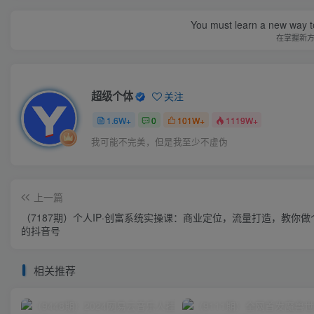
You must learn a new way t
在掌握新
超级个体
关注
1.6W+
0
101W+
1119W+
我可能不完美，但是我至少不虚伪
上一篇
（7187期）个人IP·创富系统实操课：商业定位，流量打造，教你做
的抖音号
相关推荐