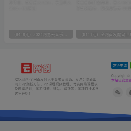
（9448期）2024网易云音乐人挂机项目，单机日入150+，无脑月入5000+
友链申请
-
Copyright ©
XXX网创-全网首发各大平台项目资源、专注分享新出
本站已安全运
网上vip赚钱方法、vip课程视频教程、付费网络课程以
及网赚培训，学习引流、建站、赚钱等，学项目技术从
这里开始！