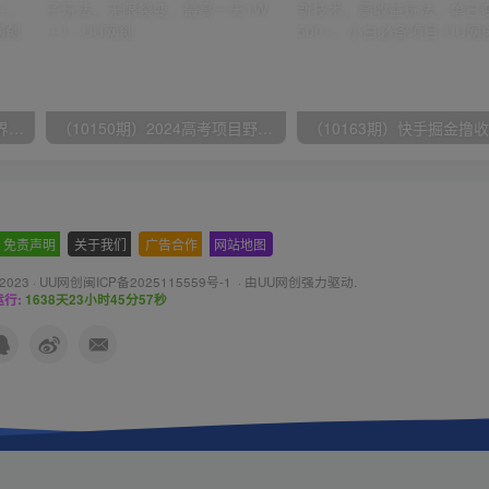
（9111期）全网首发魔兽世界美服全自动打金搬砖，日入1000+，简单好操作，保姆级教学
（10150期）2024高考项目野路子玩法，无限裂变，最高一天1W＋！
免责声明
-
关于我们
-
广告合作
-
网站地图
 2023 ·
UU网创闽ICP备2025115559号-1
· 由
UU网创
强力驱动.
行:
1638天23小时45分58秒