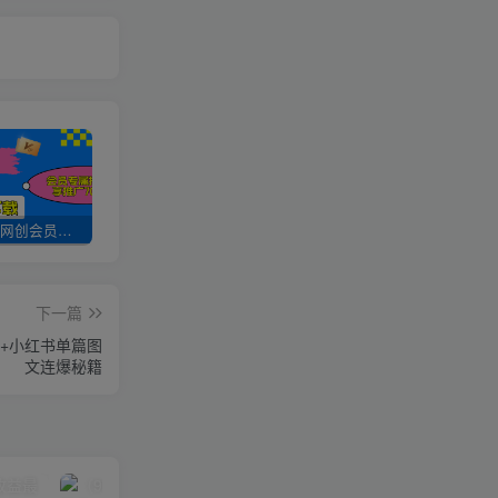
加入UU云网创会员，全站资源免费学习。
UU云网创【VIP会员专属交流群】
加盟UU云网创，搭建同款项目资源站，实现日入2000+
下一篇
0+小红书单篇图
文连爆秘籍