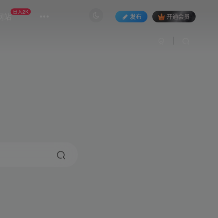
日入2K
网站
发布
开通会员