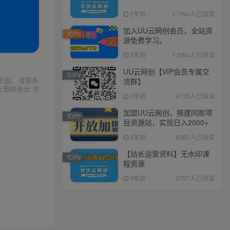
2年前
1.7W+人已阅读
加入UU云网创会员，全站资
TOP3
源免费学习。
3年前
1.2W+人已阅读
UU云网创【VIP会员专属交
TOP4
利益，请联系
流群】
上删除退出 涉
3年前
9135人已阅读
加盟UU云网创，搭建同款项
TOP5
目资源站，实现日入2000+
3年前
4083人已阅读
【站长运营资料】无水印课
TOP6
程资源
3年前
2797人已阅读