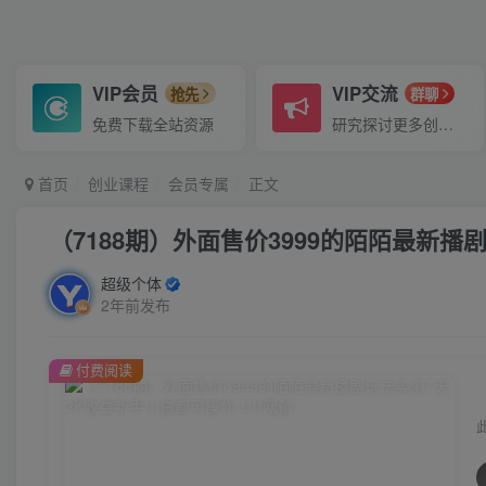
VIP会员
VIP交流
抢先
群聊
免费下载全站资源
研究探讨更多创业项目路子。
首页
创业课程
会员专属
正文
（7188期）外面售价3999的陌陌最新
超级个体
2年前发布
付费阅读