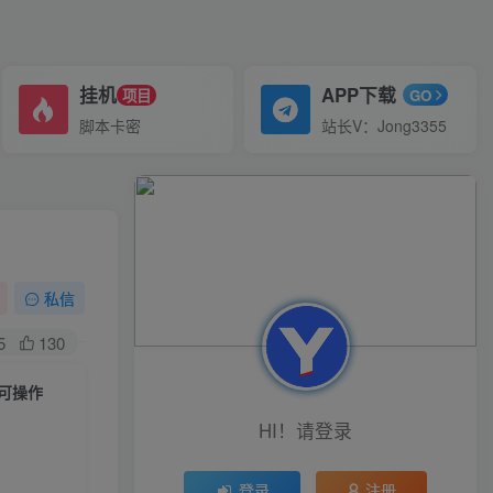
挂机
APP下载
项目
GO
脚本卡密
站长V：Jong3355
私信
5
130
都可操作
HI！请登录
登录
注册