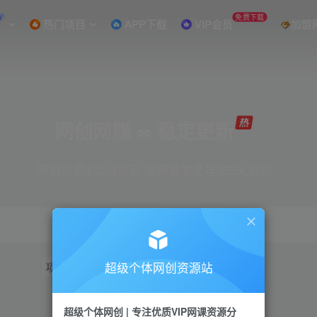
W
免费下载
热门项目
APP下载
VIP会员
加盟
网创网赚 ∞ 稳定更新
网创资源&实战项目 全网首发全年365天更新
超级个体网创资源站
项目
抖音
引流
短视频
小红书
视频号
超级个体网创 | 专注优质VIP网课资源分