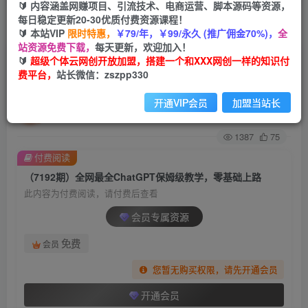
🔰 内容涵盖网赚项目、引流技术、电商运营、脚本源码等资源，
每日稳定更新20-30优质付费资源课程！
首页
创业课程
会员专属
正文
🔰 本站VIP
限时特惠，
￥79/年，￥99/永久 (推广佣金70%)，
全
站资源免费下载，
每天更新，欢迎加入！
（7192期）全网最全ChatGPT保姆级教学，零基
🔰
超级个体云网创开放加盟，搭建一个和XXX网创一样的知识付
费平台，
站长微信：zszpp330
础上路
开通VIP会员
加盟当站长
超级个体
关注
私信
2年前发布
1387
75
付费阅读
（7192期）全网最全ChatGPT保姆级教学，零基础上路
此内容为付费阅读，请付费后查看
会员专属资源
免费
会员
您暂无购买权限，请先开通会员
开通会员