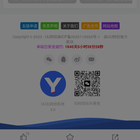
友链申请
-
免责声明
-
关于我们
-
广告合作
-
网站地图
Copyright © 2023 ·
UU网创闽ICP备2025115559号-1
· 由
UU网创
强力
驱动.
本站已安全运行:
1640天5小时39分28秒
扫码加站长微信
UU云网创系统
3.0
75