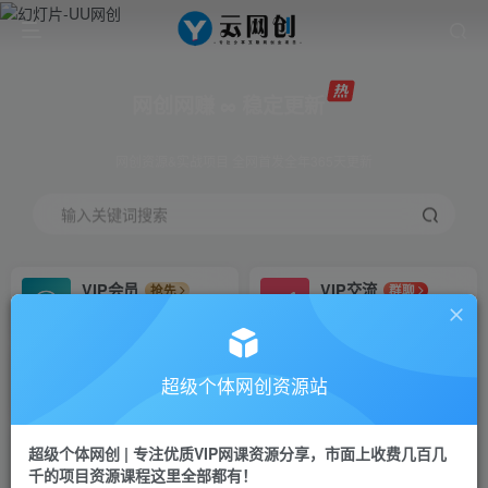
网创网赚 ∞ 稳定更新
网创资源&实战项目 全网首发全年365天更新
输入关键词搜索
VIP会员
VIP交流
抢先
群聊
免费下载全站资源
研究探讨更多创业项目路子。
VIP推广
招募站长
70%分佣
推荐
超级个体网创资源站
会员专属推广链接
搭建同款网站，自己当老板
超级个体网创 | 专注优质VIP网课资源分享，市面上收费几百几
挂机
APP下载
项目
GO
千的项目资源课程这里全部都有！
脚本卡密
站长V：Jong3355